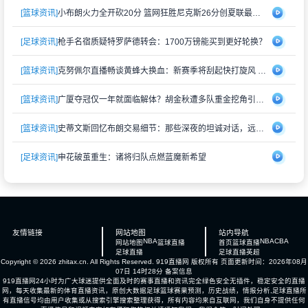
[篮球资讯]
小布朗火力全开砍20分 篮网狂胜尼克斯26分创夏联最大分差
[足球资讯]
枪手名宿质疑特罗萨德转会：1700万镑能买到更好轮换？
[篮球资讯]
克努佩尔直播畅谈黄蜂大换血：新赛季将刮起快打旋风 射手群蓄势待发
[篮球资讯]
广厦夺冠仅一年就面临解体？胡金秋遭多队重金挖角引猜测
[篮球资讯]
史蒂文斯回忆布朗交易细节：那些深夜的坦诚对话，远比想象中复杂
[足球资讯]
申花破茧重生：诸将归队点燃蓝魔新希望
友情链接
网站地图
站内导航
NBA
NBA
CBA
网站地图
篮球直播
首页
篮球直播
足球直播
足球直播
英超
Copyright © 2026 zhitax.cn. All Rights Reserved.
919直播网
版权所有 页面更新时间：2026年08月
07日 14时28分
备案信息
919直播网24小时为广大球迷提供全面及时的赛事直播和资讯完全绿色安全无插件，稳定安全的直播
网，每天收集最新的体育直播资讯，原创大数据足球篮球赛果预测，历史战绩，情报分析,足球直播所
有直播信号均由用户收集或从搜索引擎搜索整理获得，所有内容均来自互联网，我们自身不提供任何