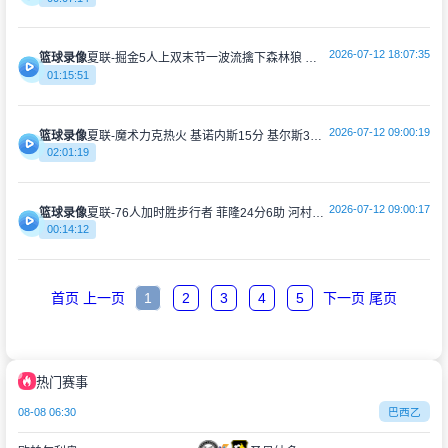
2026-07-12 18:07:35
篮球录像
夏联-掘金5人上双末节一波流擒下森林狼 辛普森19分 普林24+5
01:15:51
2026-07-12 09:00:19
篮球录像
夏联-魔术力克热火 基诺内斯15分 基尔斯32分 贾米尔·杨27+6
02:01:19
2026-07-12 09:00:17
篮球录像
夏联-76人加时胜步行者 菲隆24分6助 河村勇辉19分钟12分3助
00:14:12
首页
上一页
1
2
3
4
5
下一页
尾页
热门赛事
08-08 06:30
巴西乙