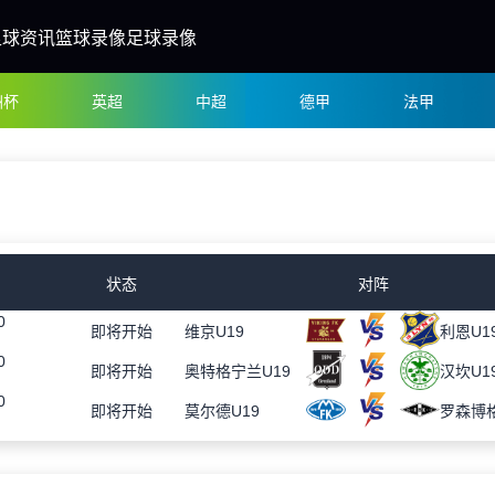
足球资讯
篮球录像
足球录像
洲杯
英超
中超
德甲
法甲
状态
对阵
0
即将开始
维京U19
利恩U1
0
即将开始
奥特格宁兰U19
汉坎U1
0
即将开始
莫尔德U19
罗森博格