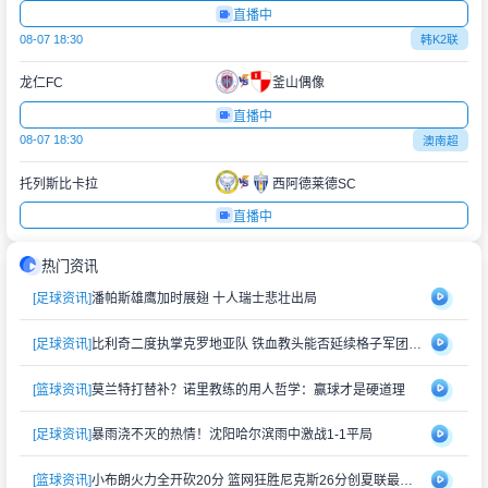
直播中
08-07 18:30
韩K2联
龙仁FC
釜山偶像
直播中
08-07 18:30
澳南超
托列斯比卡拉
西阿德莱德SC
直播中
热门资讯
[足球资讯]
潘帕斯雄鹰加时展翅 十人瑞士悲壮出局
[足球资讯]
比利奇二度执掌克罗地亚队 铁血教头能否延续格子军团辉煌？
[篮球资讯]
莫兰特打替补？诺里教练的用人哲学：赢球才是硬道理
[足球资讯]
暴雨浇不灭的热情！沈阳哈尔滨雨中激战1-1平局
[篮球资讯]
小布朗火力全开砍20分 篮网狂胜尼克斯26分创夏联最大分差