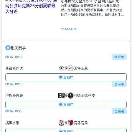
小布朗火力全开砍20分 篮网狂胜尼克斯26分创夏联最大分差
拉斯维加斯的夏夜被篮网队的青春风暴点
燃。在刚刚结束的夏季联赛中，布鲁克林篮
网用一场91-65的屠杀式胜利，给同城对手尼
克斯上了生动一课。6号秀小迈克尔-布朗仿
佛在向质疑者宣战，全场轰下20分3助攻
2026-07-11
相关赛事
08-07 18:15
澳威甲
黑镇斯巴达
因特莱恩
直播中
08-07 18:15
澳南甲
伊斯特恩联
阿德莱德竞技
直播中
08-07 18:25
日职联
横滨水手
鹿岛鹿角