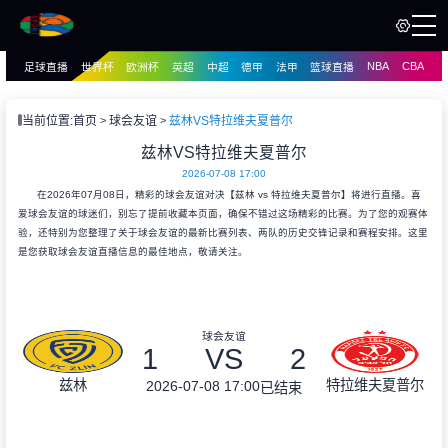
NBA
CBA
足球直播
世界杯
欧洲杯
英超
中超
德甲
法甲
篮球直播
页
直播
直播
当前位置:
首页
球会友谊
兹林VS特拉维夫夏普尔
资讯
兹林VS特拉维夫夏普尔
资讯
2026-07-08 17:00
录像
录像
在2026年07月08日，精彩的球会友谊对决【兹林 vs 特拉维夫夏普尔】将进行直播。喜
爱球会友谊的球迷们，别忘了提前收藏本页面，确保不错过这场精彩的比赛。为了您的观赛体
验，还特别为您整理了关于球会友谊的最新比赛列表、两队的历史交锋记录和赛程安排。这里
是您获取球会友谊直播信息的最佳地点，敬请关注。
球会友谊
1
VS
2
兹林
特拉维夫夏普尔
2026-07-08 17:00
已结束