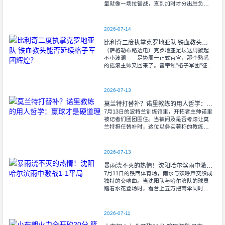
量就像一场拉锯战，直到加时才分出胜负。
当阿尔瓦雷斯那记弧线球挂入死角时，整个
球场都能听见蓝白军团球迷的呐喊——3比1
2026-07-14
比利奇二度执掌克罗地亚队 铁血教头能否延续格子军团辉煌？
（萨格勒布路透电）克罗地亚足坛这周掀起
不小波澜——足协周一正式官宣，那个熟悉
的摇滚主帅又回来了。曾带领"格子军团"征战
2008年欧洲杯的比利奇将重掌教鞭，接替功
勋教练达利奇留下的帅位。这位57岁的
2026-07-13
莫兰特打替补？诺里教练的用人哲学：赢球才是硬道理
7月13日的波特兰训练馆里，开拓者主帅诺里
被记者们团团围住。当被问及是否考虑让莫
兰特担任替补时，这位以务实著称的教练露
出了意味深长的笑容。 "这个问题
啊..."诺里摩挲着下巴，"球迷和媒
2026-07-13
暴雨浇不灭的热情！沈阳哈尔滨雨中激战1-1平局
7月11日的铁西体育场，雨水与欢呼声交织成
独特的交响曲。当沈阳队与哈尔滨队的球员
踏着水花登场时，看台上五万把雨伞同时收
起——这场雨，反倒让东北汉子的血性更加
沸腾。 开场第38分钟，马兴波
2026-07-11