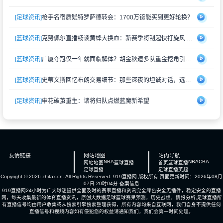
[足球资讯]
枪手名宿质疑特罗萨德转会：1700万镑能买到更好轮换？
[篮球资讯]
克努佩尔直播畅谈黄蜂大换血：新赛季将刮起快打旋风 射手群蓄势待发
[篮球资讯]
广厦夺冠仅一年就面临解体？胡金秋遭多队重金挖角引猜测
[篮球资讯]
史蒂文斯回忆布朗交易细节：那些深夜的坦诚对话，远比想象中复杂
[足球资讯]
申花破茧重生：诸将归队点燃蓝魔新希望
友情链接
网站地图
站内导航
NBA
NBA
CBA
网站地图
篮球直播
首页
篮球直播
足球直播
足球直播
英超
Copyright © 2026 zhitax.cn. All Rights Reserved.
919直播网
版权所有 页面更新时间：2026年08月
07日 20时04分
备案信息
919直播网24小时为广大球迷提供全面及时的赛事直播和资讯完全绿色安全无插件，稳定安全的直播
网，每天收集最新的体育直播资讯，原创大数据足球篮球赛果预测，历史战绩，情报分析,足球直播所
有直播信号均由用户收集或从搜索引擎搜索整理获得，所有内容均来自互联网，我们自身不提供任何
直播信号和视频内容如有侵犯您的权益请通知我们，我们会第一时间处理。