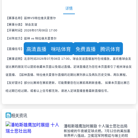
详情
【赛事名称】兹林VS特拉维夫夏普尔
【赛事分类】
球会友谊
【开赛时间】2026年07月08日 17:00
【对阵双方】兹林 vs 特拉维夫夏普尔
高清直播
咪咕体育
免费直播
腾讯体育
【直播信号】
【赛事说明】北京时间2026年07月08日 17:00，球会友谊直播准时在线播放，喜欢看球会友
谊比赛的朋友可以提前收藏本页面以免错过直播。足球直播还为您在本页面索引了相关球会友
谊直播、【兹林直播、特拉维夫夏普尔直播的近期比赛列表以及两队历史交锋、两队赛程。
【友好提示】部分比赛将在赛前更新，可能需要您在比赛前再刷新查看。 如果本页面比赛已
经过期已经过期，或者以上信号都无效，请进入足球直播查看最新直播信号。
相关资讯
潘帕斯雄鹰加时展翅 十人瑞士悲壮出局
新加坡的午夜被足球点燃。7月12日的美加墨
世界杯八强战，卫冕冠军阿根廷与瑞士的较