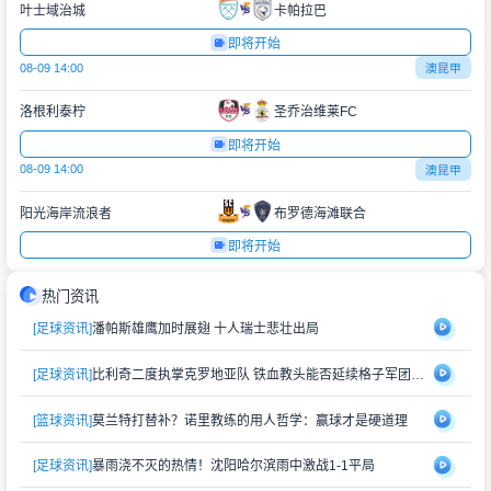
叶士域治城
卡帕拉巴
即将开始
08-09 14:00
澳昆甲
洛根利泰柠
圣乔治维莱FC
即将开始
08-09 14:00
澳昆甲
阳光海岸流浪者
布罗德海滩联合
即将开始
热门资讯
[足球资讯]
潘帕斯雄鹰加时展翅 十人瑞士悲壮出局
[足球资讯]
比利奇二度执掌克罗地亚队 铁血教头能否延续格子军团辉煌？
[篮球资讯]
莫兰特打替补？诺里教练的用人哲学：赢球才是硬道理
[足球资讯]
暴雨浇不灭的热情！沈阳哈尔滨雨中激战1-1平局