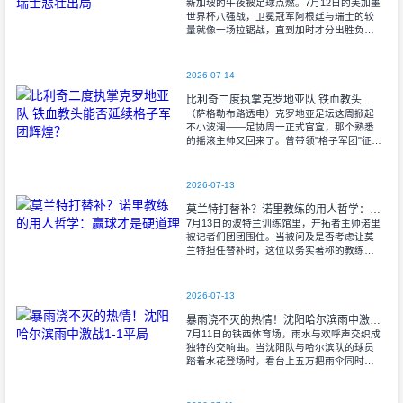
新加坡的午夜被足球点燃。7月12日的美加墨
世界杯八强战，卫冕冠军阿根廷与瑞士的较
量就像一场拉锯战，直到加时才分出胜负。
当阿尔瓦雷斯那记弧线球挂入死角时，整个
球场都能听见蓝白军团球迷的呐喊——3比1
2026-07-14
比利奇二度执掌克罗地亚队 铁血教头能否延续格子军团辉煌？
（萨格勒布路透电）克罗地亚足坛这周掀起
不小波澜——足协周一正式官宣，那个熟悉
的摇滚主帅又回来了。曾带领"格子军团"征战
2008年欧洲杯的比利奇将重掌教鞭，接替功
勋教练达利奇留下的帅位。这位57岁的
2026-07-13
莫兰特打替补？诺里教练的用人哲学：赢球才是硬道理
7月13日的波特兰训练馆里，开拓者主帅诺里
被记者们团团围住。当被问及是否考虑让莫
兰特担任替补时，这位以务实著称的教练露
出了意味深长的笑容。 "这个问题
啊..."诺里摩挲着下巴，"球迷和媒
2026-07-13
暴雨浇不灭的热情！沈阳哈尔滨雨中激战1-1平局
7月11日的铁西体育场，雨水与欢呼声交织成
独特的交响曲。当沈阳队与哈尔滨队的球员
踏着水花登场时，看台上五万把雨伞同时收
起——这场雨，反倒让东北汉子的血性更加
沸腾。 开场第38分钟，马兴波