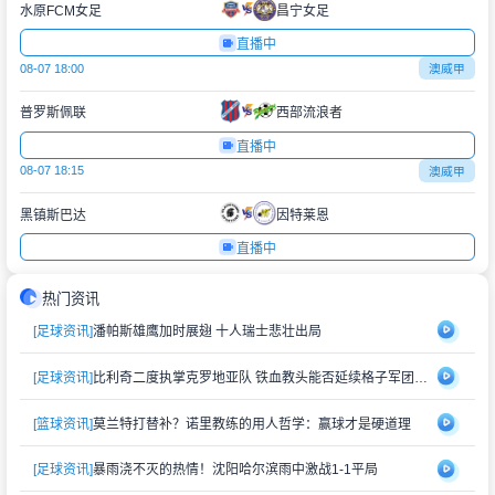
水原FCM女足
昌宁女足
直播中
08-07 18:00
澳威甲
普罗斯佩联
西部流浪者
直播中
08-07 18:15
澳威甲
黑镇斯巴达
因特莱恩
直播中
热门资讯
[足球资讯]
潘帕斯雄鹰加时展翅 十人瑞士悲壮出局
[足球资讯]
比利奇二度执掌克罗地亚队 铁血教头能否延续格子军团辉煌？
[篮球资讯]
莫兰特打替补？诺里教练的用人哲学：赢球才是硬道理
[足球资讯]
暴雨浇不灭的热情！沈阳哈尔滨雨中激战1-1平局