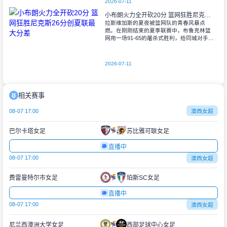
2026-07-11
小布朗火力全开砍20分 篮网狂胜尼克斯26分创夏联最大分差
拉斯维加斯的夏夜被篮网队的青春风暴点
燃。在刚刚结束的夏季联赛中，布鲁克林篮
网用一场91-65的屠杀式胜利，给同城对手尼
克斯上了生动一课。6号秀小迈克尔-布朗仿
佛在向质疑者宣战，全场轰下20分3助攻
2026-07-11
相关赛事
08-07 17:00
澳西女超
巴尔卡塔女足
苏比雅可联女足
直播中
08-07 17:00
澳西女超
费雷曼特尔市女足
珀斯SC女足
直播中
08-07 17:00
澳西女超
尼兰西澳洲大学女足
西部足球中心女足