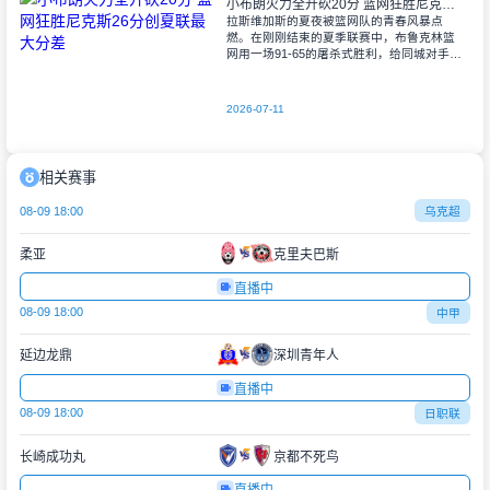
小布朗火力全开砍20分 篮网狂胜尼克斯26分创夏联最大分差
拉斯维加斯的夏夜被篮网队的青春风暴点
燃。在刚刚结束的夏季联赛中，布鲁克林篮
网用一场91-65的屠杀式胜利，给同城对手尼
克斯上了生动一课。6号秀小迈克尔-布朗仿
佛在向质疑者宣战，全场轰下20分3助攻
2026-07-11
相关赛事
08-09 18:00
乌克超
柔亚
克里夫巴斯
直播中
08-09 18:00
中甲
延边龙鼎
深圳青年人
直播中
08-09 18:00
日职联
长崎成功丸
京都不死鸟