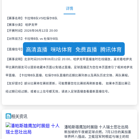
详情
【赛事名称】卡拉特B队VS杜保尔B队
【赛事分类】
哈萨克甲
【开赛时间】2026年06月12日 20:00
【对阵双方】卡拉特B队 vs 杜保尔B队
高清直播
咪咕体育
免费直播
腾讯体育
【直播信号】
【赛事说明】北京时间2026年06月12日 20:00，哈萨克甲直播准时在线播放，喜欢看哈萨克
甲比赛的朋友可以提前收藏本页面以免错过直播。足球直播还为您在本页面索引了相关哈萨克
甲直播、【卡拉特B队直播、杜保尔B队直播的近期比赛列表以及两队历史交锋、两队赛程。
【友好提示】部分比赛将在赛前更新，可能需要您在比赛前再刷新查看。 如果本页面比赛已
经过期已经过期，或者以上信号都无效，请进入足球直播查看最新直播信号。
相关资讯
潘帕斯雄鹰加时展翅 十人瑞士悲壮出局
新加坡的午夜被足球点燃。7月12日的美加墨
世界杯八强战，卫冕冠军阿根廷与瑞士的较