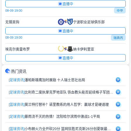
直播中
08-09 19:00
中甲
无锡吴钩
宁波职业足球俱乐部
直播中
08-09 19:00
瑞典丙
埃克尔奥雷布罗
纳卡伊利里亚
直播中
热门资讯
[足球资讯]
潘帕斯雄鹰加时展翅 十人瑞士悲壮出局
[足球资讯]
比利奇二度执掌克罗地亚队 铁血教头能否延续格子军团辉煌？
[篮球资讯]
莫兰特打替补？诺里教练的用人哲学：赢球才是硬道理
[足球资讯]
暴雨浇不灭的热情！沈阳哈尔滨雨中激战1-1平局
[篮球资讯]
小布朗火力全开砍20分 篮网狂胜尼克斯26分创夏联最大分差