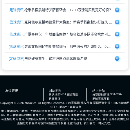
[足球资讯]
枪手名宿质疑特罗萨德转会：1700万镑能买到更好轮换？
[篮球资讯]
克努佩尔直播畅谈黄蜂大换血：新赛季将刮起快打旋风 射手群蓄势待发
[篮球资讯]
广厦夺冠仅一年就面临解体？胡金秋遭多队重金挖角引猜测
[篮球资讯]
史蒂文斯回忆布朗交易细节：那些深夜的坦诚对话，远比想象中复杂
[足球资讯]
申花破茧重生：诸将归队点燃蓝魔新希望
友情链接
网站地图
站内导航
NBA
NBA
CBA
网站地图
篮球直播
首页
篮球直播
足球直播
足球直播
英超
Copyright © 2026 zhitax.cn. All Rights Reserved.
919直播网
版权所有 页面更新时间：2026年08月
09日 19时32分
备案信息
919直播网24小时为广大球迷提供全面及时的赛事直播和资讯完全绿色安全无插件，稳定安全的直播
网，每天收集最新的体育直播资讯，原创大数据足球篮球赛果预测，历史战绩，情报分析,足球直播所
有直播信号均由用户收集或从搜索引擎搜索整理获得，所有内容均来自互联网，我们自身不提供任何
直播信号和视频内容如有侵犯您的权益请通知我们，我们会第一时间处理。