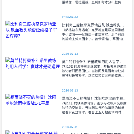
量就像一场拉锯战，直到加时才分出胜负。
当阿尔瓦雷斯那记弧线球挂入死角时，整个
球场都能听见蓝白军团球迷的呐喊——3比1
2026-07-14
比利奇二度执掌克罗地亚队 铁血教头能否延续格子军团辉煌？
（萨格勒布路透电）克罗地亚足坛这周掀起
不小波澜——足协周一正式官宣，那个熟悉
的摇滚主帅又回来了。曾带领"格子军团"征战
2008年欧洲杯的比利奇将重掌教鞭，接替功
勋教练达利奇留下的帅位。这位57岁的
2026-07-13
莫兰特打替补？诺里教练的用人哲学：赢球才是硬道理
7月13日的波特兰训练馆里，开拓者主帅诺里
被记者们团团围住。当被问及是否考虑让莫
兰特担任替补时，这位以务实著称的教练露
出了意味深长的笑容。 "这个问题
啊..."诺里摩挲着下巴，"球迷和媒
2026-07-13
暴雨浇不灭的热情！沈阳哈尔滨雨中激战1-1平局
7月11日的铁西体育场，雨水与欢呼声交织成
独特的交响曲。当沈阳队与哈尔滨队的球员
踏着水花登场时，看台上五万把雨伞同时收
起——这场雨，反倒让东北汉子的血性更加
沸腾。 开场第38分钟，马兴波
2026-07-11