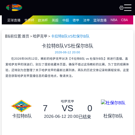
NBA
CBA
足球直播
世界杯
欧洲杯
英超
中超
德甲
法甲
篮球直播
页
直播
直播
当前位置:
首页
哈萨克甲
卡拉特B队VS杜保尔B队
资讯
卡拉特B队VS杜保尔B队
资讯
2026-06-12 20:00
录像
录像
在2026年06月12日，精彩的哈萨克甲对决【卡拉特B队 vs 杜保尔B队】将进行直播。喜
爱哈萨克甲的球迷们，别忘了提前收藏本页面，确保不错过这场精彩的比赛。为了您的观赛体
验，还特别为您整理了关于哈萨克甲的最新比赛列表、两队的历史交锋记录和赛程安排。这里
是您获取哈萨克甲直播信息的最佳地点，敬请关注。
哈萨克甲
7
VS
0
卡拉特B队
杜保尔B队
2026-06-12 20:00
已结束