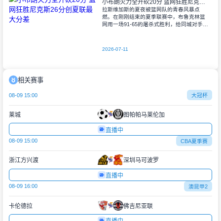
小布朗火力全开砍20分 篮网狂胜尼克斯26分创夏联最大分差
拉斯维加斯的夏夜被篮网队的青春风暴点
燃。在刚刚结束的夏季联赛中，布鲁克林篮
网用一场91-65的屠杀式胜利，给同城对手尼
克斯上了生动一课。6号秀小迈克尔-布朗仿
佛在向质疑者宣战，全场轰下20分3助攻
2026-07-11
相关赛事
08-09 15:00
大冠杯
莱城
图帕帕马莱伦加
直播中
08-09 15:00
CBA夏季赛
浙江方兴渡
深圳马可波罗
直播中
08-09 16:00
澳昆甲2
卡伦德拉
佛吉尼亚联