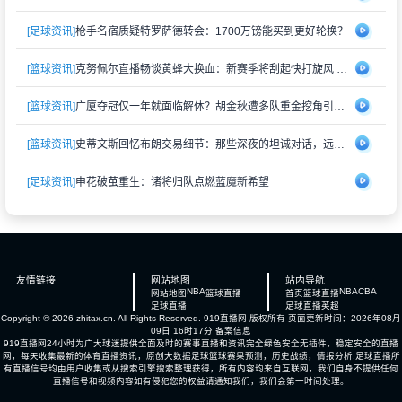
[足球资讯]
枪手名宿质疑特罗萨德转会：1700万镑能买到更好轮换？
[篮球资讯]
克努佩尔直播畅谈黄蜂大换血：新赛季将刮起快打旋风 射手群蓄势待发
[篮球资讯]
广厦夺冠仅一年就面临解体？胡金秋遭多队重金挖角引猜测
[篮球资讯]
史蒂文斯回忆布朗交易细节：那些深夜的坦诚对话，远比想象中复杂
[足球资讯]
申花破茧重生：诸将归队点燃蓝魔新希望
友情链接
网站地图
站内导航
NBA
NBA
CBA
网站地图
篮球直播
首页
篮球直播
足球直播
足球直播
英超
Copyright © 2026 zhitax.cn. All Rights Reserved.
919直播网
版权所有 页面更新时间：2026年08月
09日 16时17分
备案信息
919直播网24小时为广大球迷提供全面及时的赛事直播和资讯完全绿色安全无插件，稳定安全的直播
网，每天收集最新的体育直播资讯，原创大数据足球篮球赛果预测，历史战绩，情报分析,足球直播所
有直播信号均由用户收集或从搜索引擎搜索整理获得，所有内容均来自互联网，我们自身不提供任何
直播信号和视频内容如有侵犯您的权益请通知我们，我们会第一时间处理。