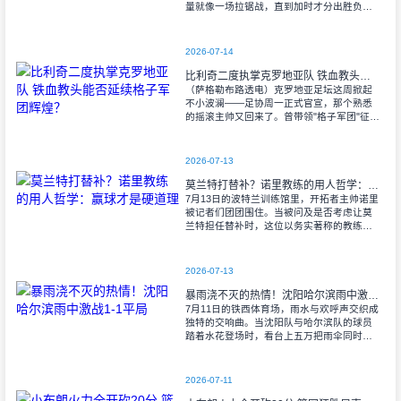
量就像一场拉锯战，直到加时才分出胜负。
当阿尔瓦雷斯那记弧线球挂入死角时，整个
球场都能听见蓝白军团球迷的呐喊——3比1
2026-07-14
比利奇二度执掌克罗地亚队 铁血教头能否延续格子军团辉煌？
（萨格勒布路透电）克罗地亚足坛这周掀起
不小波澜——足协周一正式官宣，那个熟悉
的摇滚主帅又回来了。曾带领"格子军团"征战
2008年欧洲杯的比利奇将重掌教鞭，接替功
勋教练达利奇留下的帅位。这位57岁的
2026-07-13
莫兰特打替补？诺里教练的用人哲学：赢球才是硬道理
7月13日的波特兰训练馆里，开拓者主帅诺里
被记者们团团围住。当被问及是否考虑让莫
兰特担任替补时，这位以务实著称的教练露
出了意味深长的笑容。 "这个问题
啊..."诺里摩挲着下巴，"球迷和媒
2026-07-13
暴雨浇不灭的热情！沈阳哈尔滨雨中激战1-1平局
7月11日的铁西体育场，雨水与欢呼声交织成
独特的交响曲。当沈阳队与哈尔滨队的球员
踏着水花登场时，看台上五万把雨伞同时收
起——这场雨，反倒让东北汉子的血性更加
沸腾。 开场第38分钟，马兴波
2026-07-11