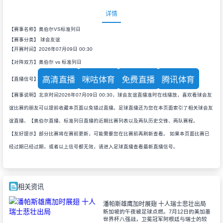
详情
【赛事名称】奥伯尔VS标准列日
【赛事分类】
球会友谊
【开赛时间】2026年07月09日 00:30
【对阵双方】奥伯尔 vs 标准列日
高清直播
咪咕体育
免费直播
腾讯体育
【直播信号】
【赛事说明】北京时间2026年07月09日 00:30，球会友谊直播准时在线播放，喜欢看球会友
谊比赛的朋友可以提前收藏本页面以免错过直播。足球直播还为您在本页面索引了相关球会友
谊直播、【奥伯尔直播、标准列日直播的近期比赛列表以及两队历史交锋、两队赛程。
【友好提示】部分比赛将在赛前更新，可能需要您在比赛前再刷新查看。 如果本页面比赛已
经过期已经过期，或者以上信号都无效，请进入足球直播查看最新直播信号。
相关资讯
潘帕斯雄鹰加时展翅 十人瑞士悲壮出局
新加坡的午夜被足球点燃。7月12日的美加墨
世界杯八强战，卫冕冠军阿根廷与瑞士的较