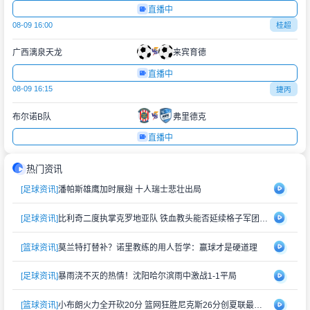
直播中
08-09 16:00
桂超
广西漓泉天龙
来宾育德
直播中
08-09 16:15
捷丙
布尔诺B队
弗里德克
直播中
热门资讯
[足球资讯]
潘帕斯雄鹰加时展翅 十人瑞士悲壮出局
[足球资讯]
比利奇二度执掌克罗地亚队 铁血教头能否延续格子军团辉煌？
[篮球资讯]
莫兰特打替补？诺里教练的用人哲学：赢球才是硬道理
[足球资讯]
暴雨浇不灭的热情！沈阳哈尔滨雨中激战1-1平局
[篮球资讯]
小布朗火力全开砍20分 篮网狂胜尼克斯26分创夏联最大分差