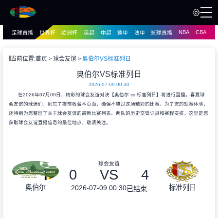
NBA
CBA
足球直播
世界杯
欧洲杯
英超
中超
德甲
法甲
篮球直播
页
直播
直播
当前位置:
首页
球会友谊
奥伯尔VS标准列日
资讯
奥伯尔VS标准列日
资讯
2026-07-09 00:30
录像
录像
在2026年07月09日，精彩的球会友谊对决【奥伯尔 vs 标准列日】将进行直播。喜爱球
会友谊的球迷们，别忘了提前收藏本页面，确保不错过这场精彩的比赛。为了您的观赛体验，
还特别为您整理了关于球会友谊的最新比赛列表、两队的历史交锋记录和赛程安排。这里是您
获取球会友谊直播信息的最佳地点，敬请关注。
球会友谊
0
VS
4
奥伯尔
标准列日
2026-07-09 00:30
已结束