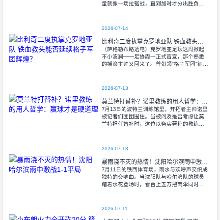
量就像一场拉锯战，直到加时才分出胜负。
当阿尔瓦雷斯那记弧线球挂入死角时，整个
球场都能听见蓝白军团球迷的呐喊——3比1
2026-07-14
比利奇二度执掌克罗地亚队 铁血教头能否延续格子军团辉煌？
（萨格勒布路透电）克罗地亚足坛这周掀起
不小波澜——足协周一正式官宣，那个熟悉
的摇滚主帅又回来了。曾带领"格子军团"征战
2008年欧洲杯的比利奇将重掌教鞭，接替功
勋教练达利奇留下的帅位。这位57岁的
2026-07-13
莫兰特打替补？诺里教练的用人哲学：赢球才是硬道理
7月13日的波特兰训练馆里，开拓者主帅诺里
被记者们团团围住。当被问及是否考虑让莫
兰特担任替补时，这位以务实著称的教练露
出了意味深长的笑容。 "这个问题
啊..."诺里摩挲着下巴，"球迷和媒
2026-07-13
暴雨浇不灭的热情！沈阳哈尔滨雨中激战1-1平局
7月11日的铁西体育场，雨水与欢呼声交织成
独特的交响曲。当沈阳队与哈尔滨队的球员
踏着水花登场时，看台上五万把雨伞同时收
起——这场雨，反倒让东北汉子的血性更加
沸腾。 开场第38分钟，马兴波
2026-07-11