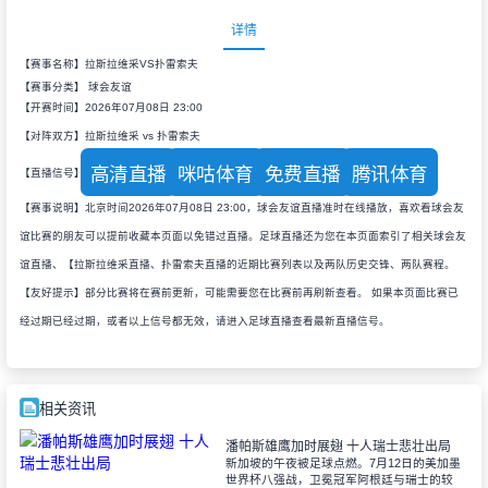
详情
【赛事名称】拉斯拉维采VS扑雷索夫
【赛事分类】
球会友谊
【开赛时间】2026年07月08日 23:00
【对阵双方】拉斯拉维采 vs 扑雷索夫
高清直播
咪咕体育
免费直播
腾讯体育
【直播信号】
【赛事说明】北京时间2026年07月08日 23:00，球会友谊直播准时在线播放，喜欢看球会友
谊比赛的朋友可以提前收藏本页面以免错过直播。足球直播还为您在本页面索引了相关球会友
谊直播、【拉斯拉维采直播、扑雷索夫直播的近期比赛列表以及两队历史交锋、两队赛程。
【友好提示】部分比赛将在赛前更新，可能需要您在比赛前再刷新查看。 如果本页面比赛已
经过期已经过期，或者以上信号都无效，请进入足球直播查看最新直播信号。
相关资讯
潘帕斯雄鹰加时展翅 十人瑞士悲壮出局
新加坡的午夜被足球点燃。7月12日的美加墨
世界杯八强战，卫冕冠军阿根廷与瑞士的较