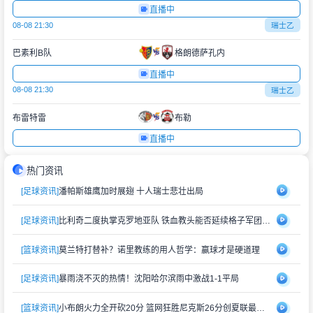
直播中
08-08 21:30
瑞士乙
巴素利B队
格朗德萨孔内
直播中
08-08 21:30
瑞士乙
布雷特雷
布勒
直播中
热门资讯
[足球资讯]
潘帕斯雄鹰加时展翅 十人瑞士悲壮出局
[足球资讯]
比利奇二度执掌克罗地亚队 铁血教头能否延续格子军团辉煌？
[篮球资讯]
莫兰特打替补？诺里教练的用人哲学：赢球才是硬道理
[足球资讯]
暴雨浇不灭的热情！沈阳哈尔滨雨中激战1-1平局
[篮球资讯]
小布朗火力全开砍20分 篮网狂胜尼克斯26分创夏联最大分差