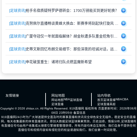
[足球资讯]
枪手名宿质疑特罗萨德转会：1700万镑能买到更好轮换？
[篮球资讯]
克努佩尔直播畅谈黄蜂大换血：新赛季将刮起快打旋风 射手群蓄势待发
[篮球资讯]
广厦夺冠仅一年就面临解体？胡金秋遭多队重金挖角引猜测
[篮球资讯]
史蒂文斯回忆布朗交易细节：那些深夜的坦诚对话，远比想象中复杂
[足球资讯]
申花破茧重生：诸将归队点燃蓝魔新希望
友情链接
网站地图
站内导航
NBA
NBA
CBA
网站地图
篮球直播
首页
篮球直播
足球直播
足球直播
英超
Copyright © 2026 zhitax.cn. All Rights Reserved.
919直播网
版权所有 页面更新时间：2026年08月
08日 23时05分
备案信息
919直播网24小时为广大球迷提供全面及时的赛事直播和资讯完全绿色安全无插件，稳定安全的直播
网，每天收集最新的体育直播资讯，原创大数据足球篮球赛果预测，历史战绩，情报分析,足球直播所
有直播信号均由用户收集或从搜索引擎搜索整理获得，所有内容均来自互联网，我们自身不提供任何
直播信号和视频内容如有侵犯您的权益请通知我们，我们会第一时间处理。