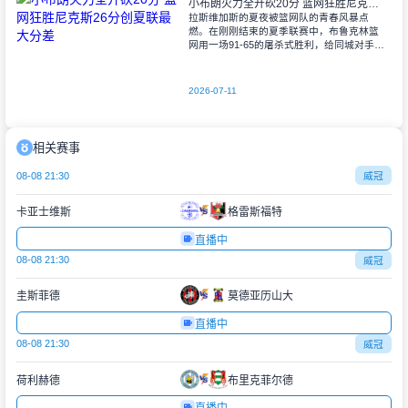
小布朗火力全开砍20分 篮网狂胜尼克斯26分创夏联最大分差
拉斯维加斯的夏夜被篮网队的青春风暴点
燃。在刚刚结束的夏季联赛中，布鲁克林篮
网用一场91-65的屠杀式胜利，给同城对手尼
克斯上了生动一课。6号秀小迈克尔-布朗仿
佛在向质疑者宣战，全场轰下20分3助攻
2026-07-11
相关赛事
08-08 21:30
威冠
卡亚士维斯
格雷斯福特
直播中
08-08 21:30
威冠
圭斯菲德
莫德亚历山大
直播中
08-08 21:30
威冠
荷利赫德
布里克菲尔德