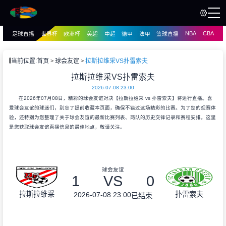
NBA
CBA
足球直播
世界杯
欧洲杯
英超
中超
德甲
法甲
篮球直播
页
直播
直播
当前位置:
首页
球会友谊
拉斯拉维采VS扑雷索夫
资讯
拉斯拉维采VS扑雷索夫
资讯
2026-07-08 23:00
录像
录像
在2026年07月08日，精彩的球会友谊对决【拉斯拉维采 vs 扑雷索夫】将进行直播。喜
爱球会友谊的球迷们，别忘了提前收藏本页面，确保不错过这场精彩的比赛。为了您的观赛体
验，还特别为您整理了关于球会友谊的最新比赛列表、两队的历史交锋记录和赛程安排。这里
是您获取球会友谊直播信息的最佳地点，敬请关注。
球会友谊
1
VS
0
拉斯拉维采
扑雷索夫
2026-07-08 23:00
已结束