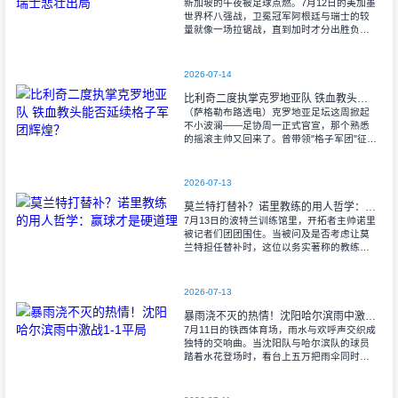
新加坡的午夜被足球点燃。7月12日的美加墨
世界杯八强战，卫冕冠军阿根廷与瑞士的较
量就像一场拉锯战，直到加时才分出胜负。
当阿尔瓦雷斯那记弧线球挂入死角时，整个
球场都能听见蓝白军团球迷的呐喊——3比1
2026-07-14
比利奇二度执掌克罗地亚队 铁血教头能否延续格子军团辉煌？
（萨格勒布路透电）克罗地亚足坛这周掀起
不小波澜——足协周一正式官宣，那个熟悉
的摇滚主帅又回来了。曾带领"格子军团"征战
2008年欧洲杯的比利奇将重掌教鞭，接替功
勋教练达利奇留下的帅位。这位57岁的
2026-07-13
莫兰特打替补？诺里教练的用人哲学：赢球才是硬道理
7月13日的波特兰训练馆里，开拓者主帅诺里
被记者们团团围住。当被问及是否考虑让莫
兰特担任替补时，这位以务实著称的教练露
出了意味深长的笑容。 "这个问题
啊..."诺里摩挲着下巴，"球迷和媒
2026-07-13
暴雨浇不灭的热情！沈阳哈尔滨雨中激战1-1平局
7月11日的铁西体育场，雨水与欢呼声交织成
独特的交响曲。当沈阳队与哈尔滨队的球员
踏着水花登场时，看台上五万把雨伞同时收
起——这场雨，反倒让东北汉子的血性更加
沸腾。 开场第38分钟，马兴波