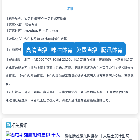
详情
【赛事名称】包尔科维切VS韦尔科波尔斯基
【赛事分类】
球会友谊
【开赛时间】2026年07月08日 23:00
【对阵双方】包尔科维切 vs 韦尔科波尔斯基
高清直播
咪咕体育
免费直播
腾讯体育
【直播信号】
【赛事说明】北京时间2026年07月08日 23:00，球会友谊直播准时在线播放，喜欢看球会友
谊比赛的朋友可以提前收藏本页面以免错过直播。足球直播还为您在本页面索引了相关球会友
谊直播、【包尔科维切直播、韦尔科波尔斯基直播的近期比赛列表以及两队历史交锋、两队赛
程。
【友好提示】部分比赛将在赛前更新，可能需要您在比赛前再刷新查看。 如果本页面比赛已
经过期已经过期，或者以上信号都无效，请进入足球直播查看最新直播信号。
相关资讯
潘帕斯雄鹰加时展翅 十人瑞士悲壮出局