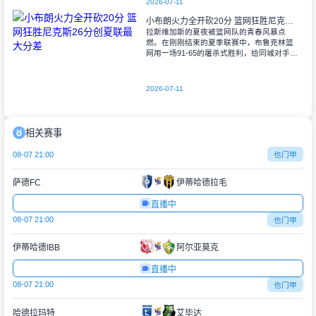
2026-07-11
小布朗火力全开砍20分 篮网狂胜尼克斯26分创夏联最大分差
拉斯维加斯的夏夜被篮网队的青春风暴点
燃。在刚刚结束的夏季联赛中，布鲁克林篮
网用一场91-65的屠杀式胜利，给同城对手尼
克斯上了生动一课。6号秀小迈克尔-布朗仿
佛在向质疑者宣战，全场轰下20分3助攻
2026-07-11
相关赛事
08-07 21:00
也门甲
萨德FC
伊蒂哈德拉毛
直播中
08-07 21:00
也门甲
伊蒂哈德IBB
阿尔亚莫克
直播中
08-07 21:00
也门甲
哈德拉玛特
艾毕达