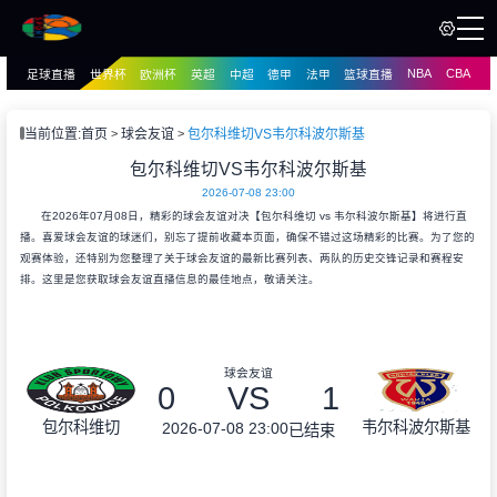
NBA
CBA
足球直播
世界杯
欧洲杯
英超
中超
德甲
法甲
篮球直播
页
直播
直播
当前位置:
首页
球会友谊
包尔科维切VS韦尔科波尔斯基
资讯
包尔科维切VS韦尔科波尔斯基
资讯
2026-07-08 23:00
录像
录像
在2026年07月08日，精彩的球会友谊对决【包尔科维切 vs 韦尔科波尔斯基】将进行直
播。喜爱球会友谊的球迷们，别忘了提前收藏本页面，确保不错过这场精彩的比赛。为了您的
观赛体验，还特别为您整理了关于球会友谊的最新比赛列表、两队的历史交锋记录和赛程安
排。这里是您获取球会友谊直播信息的最佳地点，敬请关注。
球会友谊
0
VS
1
包尔科维切
韦尔科波尔斯基
2026-07-08 23:00
已结束