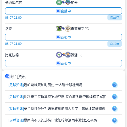
卡塔库尔甘
加云
直播中
08-07 21:00
乌兹甲
洛钦
奇兹里克FC
直播中
08-07 21:00
乌兹甲
比克波德
雅潘FK
直播中
热门资讯
[足球资讯]
潘帕斯雄鹰加时展翅 十人瑞士悲壮出局
[足球资讯]
比利奇二度执掌克罗地亚队 铁血教头能否延续格子军团辉煌？
[篮球资讯]
莫兰特打替补？诺里教练的用人哲学：赢球才是硬道理
[足球资讯]
暴雨浇不灭的热情！沈阳哈尔滨雨中激战1-1平局