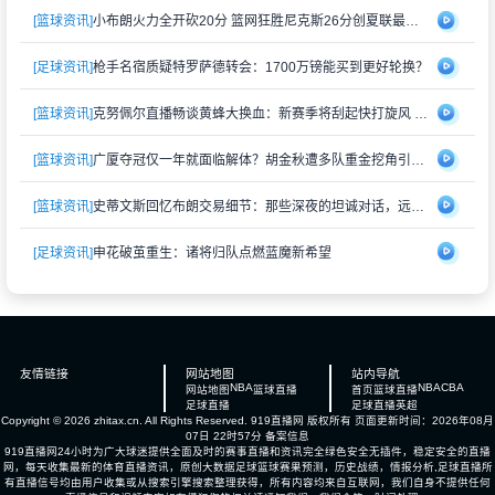
[篮球资讯]
小布朗火力全开砍20分 篮网狂胜尼克斯26分创夏联最大分差
[足球资讯]
枪手名宿质疑特罗萨德转会：1700万镑能买到更好轮换？
[篮球资讯]
克努佩尔直播畅谈黄蜂大换血：新赛季将刮起快打旋风 射手群蓄势待发
[篮球资讯]
广厦夺冠仅一年就面临解体？胡金秋遭多队重金挖角引猜测
[篮球资讯]
史蒂文斯回忆布朗交易细节：那些深夜的坦诚对话，远比想象中复杂
[足球资讯]
申花破茧重生：诸将归队点燃蓝魔新希望
友情链接
网站地图
站内导航
NBA
NBA
CBA
网站地图
篮球直播
首页
篮球直播
足球直播
足球直播
英超
Copyright © 2026 zhitax.cn. All Rights Reserved.
919直播网
版权所有 页面更新时间：2026年08月
07日 22时57分
备案信息
919直播网24小时为广大球迷提供全面及时的赛事直播和资讯完全绿色安全无插件，稳定安全的直播
网，每天收集最新的体育直播资讯，原创大数据足球篮球赛果预测，历史战绩，情报分析,足球直播所
有直播信号均由用户收集或从搜索引擎搜索整理获得，所有内容均来自互联网，我们自身不提供任何