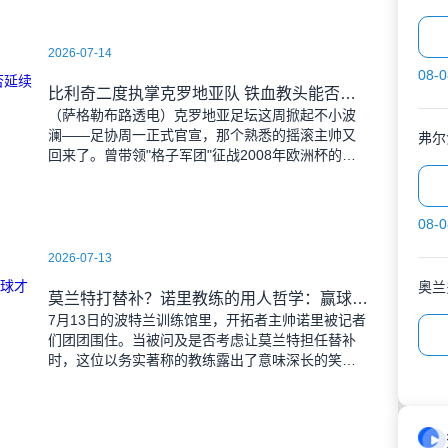
2026-07-14
08-0
比利奇二度执掌克罗地亚队 铁血教头能否延续格子军团辉煌？
（萨格勒布路透电）克罗地亚足坛这周掀起不小波
澜——足协周一正式官宣，那个熟悉的摇滚主帅又
弗尔
回来了。曾带领"格子军团"征战2008年欧洲杯的比
利奇将重掌教鞭，接替功勋教练达利奇留下的帅
位。这位57岁的
08-0
2026-07-13
奥兰
莫兰特打替补？诺里教练的用人哲学：赢球才是硬道理
7月13日的波特兰训练馆里，开拓者主帅诺里被记者
们团团围住。当被问及是否考虑让莫兰特担任替补
时，这位以务实著称的教练露出了意味深长的笑
容。 "这个问题啊..."诺里摩挲着下巴，"球迷和
媒