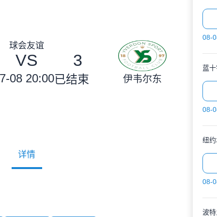
08-0
球会友谊
VS
3
蓝十
7-08 20:00
已结束
伊韦尔东
08-0
纽约
详情
08-0
波特