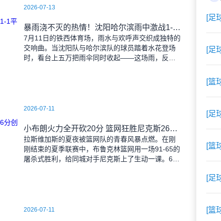
2026-07-13
[足
暴雨浇不灭的热情！沈阳哈尔滨雨中激战1-1平局
7月11日的铁西体育场，雨水与欢呼声交织成独特的
交响曲。当沈阳队与哈尔滨队的球员踏着水花登场
[足
时，看台上五万把雨伞同时收起——这场雨，反倒
让东北汉子的血性更加沸腾。 开场第38分钟，
马兴波
[篮
2026-07-11
[足
小布朗火力全开砍20分 篮网狂胜尼克斯26分创夏联最大分差
拉斯维加斯的夏夜被篮网队的青春风暴点燃。在刚
[篮
刚结束的夏季联赛中，布鲁克林篮网用一场91-65的
屠杀式胜利，给同城对手尼克斯上了生动一课。6号
秀小迈克尔-布朗仿佛在向质疑者宣战，全场轰下20
[足
分3助攻
[篮
2026-07-11