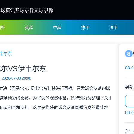
足球资讯
篮球录像
足球录像
洲杯
英超
中超
德甲
法甲
伊韦尔东
尔VS伊韦尔东
08-0
2026-07-08 20:00
奥斯
谊对决【巴塞尔 vs 伊韦尔东】将进行直播。喜爱球会友谊的球
这场精彩的比赛。为了您的观赛体验，还特别为您整理了关于
记录和赛程安排。这里是您获取球会友谊直播信息的最佳地
08-0
芝加