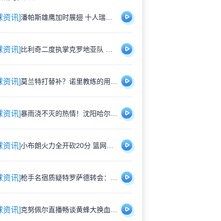
球资讯]
潘帕斯雄鹰加时展翅 十人瑞士悲壮出局
球资讯]
比利奇二度执掌克罗地亚队 铁血教头能否延续格子军团辉煌？
球资讯]
莫兰特打替补？诺里教练的用人哲学：赢球才是硬道理
球资讯]
暴雨浇不灭的热情！沈阳哈尔滨雨中激战1-1平局
球资讯]
小布朗火力全开砍20分 篮网狂胜尼克斯26分创夏联最大分差
球资讯]
枪手名宿质疑特罗萨德转会：1700万镑能买到更好轮换？
球资讯]
克努佩尔直播畅谈黄蜂大换血：新赛季将刮起快打旋风 射手群蓄势待发