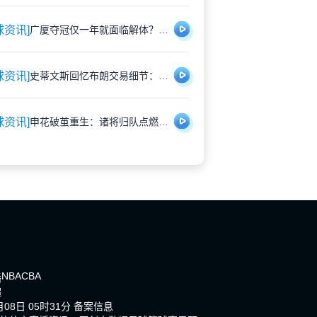
球资讯]
广厦夺冠仅一年就面临解体？胡金秋遭多队重金挖角引猜测
球资讯]
史蒂文斯回忆布朗交易细节：那些深夜的坦诚对话，远比想象中复杂
球资讯]
申花破茧重生：诸将归队点燃蓝魔新希望
NBA
CBA
播
超
08日 05时31分
备案信息