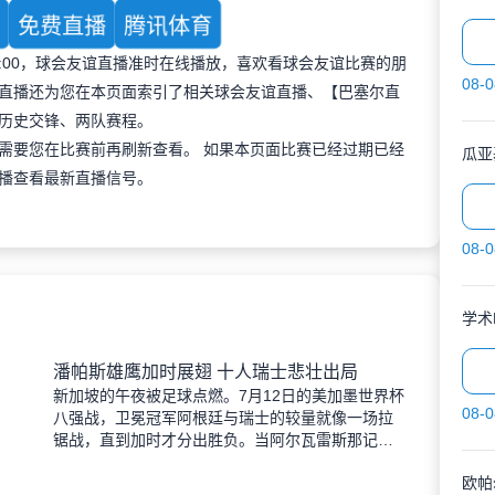
育
免费直播
腾讯体育
 20:00，球会友谊直播准时在线播放，喜欢看球会友谊比赛的朋
08-0
直播还为您在本页面索引了相关球会友谊直播、【巴塞尔直
历史交锋、两队赛程。
需要您在比赛前再刷新查看。 如果本页面比赛已经过期已经
播查看最新直播信号。
08-0
学术
潘帕斯雄鹰加时展翅 十人瑞士悲壮出局
新加坡的午夜被足球点燃。7月12日的美加墨世界杯
08-0
八强战，卫冕冠军阿根廷与瑞士的较量就像一场拉
锯战，直到加时才分出胜负。当阿尔瓦雷斯那记弧
线球挂入死角时，整个球场都能听见蓝白军团球迷
欧帕
的呐喊——3比1