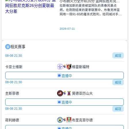
小布朗火力全开砍20分 篮网狂胜尼克斯26分创夏联最大分差
拉斯维加斯的夏夜被篮网队的青春风暴点
燃。在刚刚结束的夏季联赛中，布鲁克林篮
网用一场91-65的屠杀式胜利，给同城对手尼
克斯上了生动一课。6号秀小迈克尔-布朗仿
佛在向质疑者宣战，全场轰下20分3助攻
2026-07-11
相关赛事
08-08 21:30
威冠
卡亚士维斯
格雷斯福特
直播中
08-08 21:30
威冠
圭斯菲德
莫德亚历山大
直播中
08-08 21:30
威冠
荷利赫德
布里克菲尔德