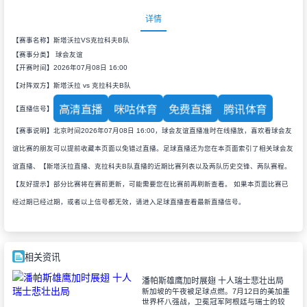
详情
【赛事名称】斯塔沃拉VS克拉科夫B队
【赛事分类】
球会友谊
【开赛时间】2026年07月08日 16:00
【对阵双方】斯塔沃拉 vs 克拉科夫B队
高清直播
咪咕体育
免费直播
腾讯体育
【直播信号】
【赛事说明】北京时间2026年07月08日 16:00，球会友谊直播准时在线播放，喜欢看球会友
谊比赛的朋友可以提前收藏本页面以免错过直播。足球直播还为您在本页面索引了相关球会友
谊直播、【斯塔沃拉直播、克拉科夫B队直播的近期比赛列表以及两队历史交锋、两队赛程。
【友好提示】部分比赛将在赛前更新，可能需要您在比赛前再刷新查看。 如果本页面比赛已
经过期已经过期，或者以上信号都无效，请进入足球直播查看最新直播信号。
相关资讯
潘帕斯雄鹰加时展翅 十人瑞士悲壮出局
新加坡的午夜被足球点燃。7月12日的美加墨
世界杯八强战，卫冕冠军阿根廷与瑞士的较