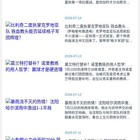
量就像一场拉锯战，直到加时才分出胜负。
当阿尔瓦雷斯那记弧线球挂入死角时，整个
球场都能听见蓝白军团球迷的呐喊——3比1
2026-07-14
比利奇二度执掌克罗地亚队 铁血教头能否延续格子军团辉煌？
（萨格勒布路透电）克罗地亚足坛这周掀起
不小波澜——足协周一正式官宣，那个熟悉
的摇滚主帅又回来了。曾带领"格子军团"征战
2008年欧洲杯的比利奇将重掌教鞭，接替功
勋教练达利奇留下的帅位。这位57岁的
2026-07-13
莫兰特打替补？诺里教练的用人哲学：赢球才是硬道理
7月13日的波特兰训练馆里，开拓者主帅诺里
被记者们团团围住。当被问及是否考虑让莫
兰特担任替补时，这位以务实著称的教练露
出了意味深长的笑容。 "这个问题
啊..."诺里摩挲着下巴，"球迷和媒
2026-07-13
暴雨浇不灭的热情！沈阳哈尔滨雨中激战1-1平局
7月11日的铁西体育场，雨水与欢呼声交织成
独特的交响曲。当沈阳队与哈尔滨队的球员
踏着水花登场时，看台上五万把雨伞同时收
起——这场雨，反倒让东北汉子的血性更加
沸腾。 开场第38分钟，马兴波
2026-07-11