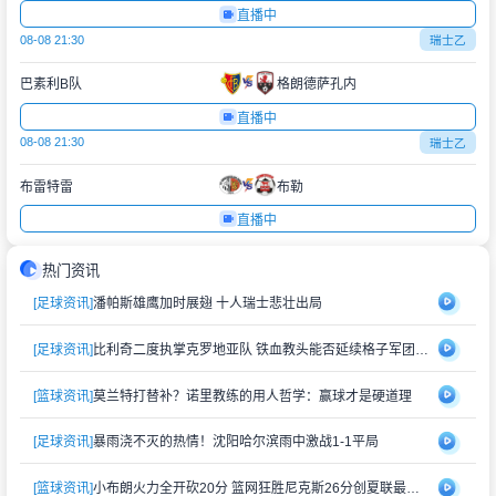
直播中
08-08 21:30
瑞士乙
巴素利B队
格朗德萨孔内
直播中
08-08 21:30
瑞士乙
布雷特雷
布勒
直播中
热门资讯
[足球资讯]
潘帕斯雄鹰加时展翅 十人瑞士悲壮出局
[足球资讯]
比利奇二度执掌克罗地亚队 铁血教头能否延续格子军团辉煌？
[篮球资讯]
莫兰特打替补？诺里教练的用人哲学：赢球才是硬道理
[足球资讯]
暴雨浇不灭的热情！沈阳哈尔滨雨中激战1-1平局
[篮球资讯]
小布朗火力全开砍20分 篮网狂胜尼克斯26分创夏联最大分差