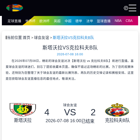
NBA
CBA
足球直播
世界杯
欧洲杯
英超
中超
德甲
法甲
篮球直播
页
直播
直播
当前位置:
首页
球会友谊
斯塔沃拉VS克拉科夫B队
资讯
斯塔沃拉VS克拉科夫B队
资讯
2026-07-08 16:00
录像
录像
在2026年07月08日，精彩的球会友谊对决【斯塔沃拉 vs 克拉科夫B队】将进行直播。喜
爱球会友谊的球迷们，别忘了提前收藏本页面，确保不错过这场精彩的比赛。为了您的观赛体
验，还特别为您整理了关于球会友谊的最新比赛列表、两队的历史交锋记录和赛程安排。这里
是您获取球会友谊直播信息的最佳地点，敬请关注。
球会友谊
4
VS
2
斯塔沃拉
克拉科夫B队
2026-07-08 16:00
已结束