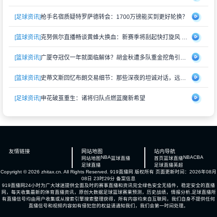
[足球资讯]
枪手名宿质疑特罗萨德转会：1700万镑能买到更好轮换？
[篮球资讯]
克努佩尔直播畅谈黄蜂大换血：新赛季将刮起快打旋风 射手群蓄势待发
[篮球资讯]
广厦夺冠仅一年就面临解体？胡金秋遭多队重金挖角引猜测
[篮球资讯]
史蒂文斯回忆布朗交易细节：那些深夜的坦诚对话，远比想象中复杂
[足球资讯]
申花破茧重生：诸将归队点燃蓝魔新希望
友情链接
网站地图
站内导航
NBA
NBA
CBA
网站地图
篮球直播
首页
篮球直播
足球直播
足球直播
英超
Copyright © 2026 zhitax.cn. All Rights Reserved.
919直播网
版权所有 页面更新时间：2026年08月
08日 23时29分
备案信息
919直播网24小时为广大球迷提供全面及时的赛事直播和资讯完全绿色安全无插件，稳定安全的直播
网，每天收集最新的体育直播资讯，原创大数据足球篮球赛果预测，历史战绩，情报分析,足球直播所
有直播信号均由用户收集或从搜索引擎搜索整理获得，所有内容均来自互联网，我们自身不提供任何
直播信号和视频内容如有侵犯您的权益请通知我们，我们会第一时间处理。