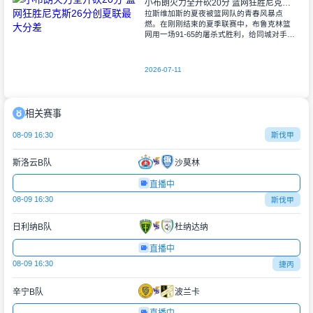
小布朗火力全开砍20分 篮网狂胜尼克斯26分创夏联最大分差
拉斯维加斯的夏夜被篮网队的青春风暴点
燃。在刚刚结束的夏季联赛中，布鲁克林篮
网用一场91-65的屠杀式胜利，给同城对手尼
克斯上了生动一课。6号秀小迈克尔-布朗仿
佛在向质疑者宣战，全场轰下20分3助攻
2026-07-11
相关赛事
08-09 16:30
斯伐甲
斯洛云B队
沙莫林
直播中
08-09 16:30
斯伐甲
日利纳B队
杜纳达纳
直播中
08-09 16:30
捷丙
辛宁B队
波兰卡