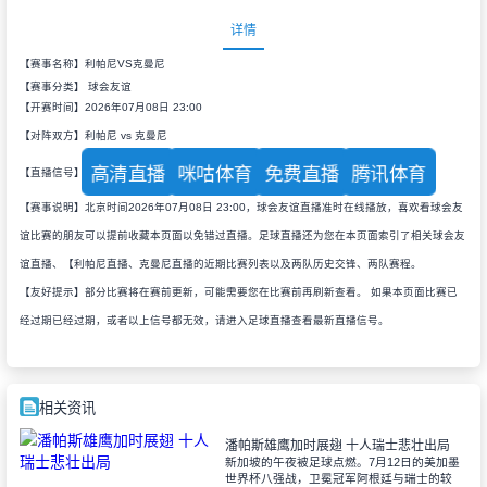
详情
【赛事名称】利帕尼VS克曼尼
【赛事分类】
球会友谊
【开赛时间】2026年07月08日 23:00
【对阵双方】利帕尼 vs 克曼尼
高清直播
咪咕体育
免费直播
腾讯体育
【直播信号】
【赛事说明】北京时间2026年07月08日 23:00，球会友谊直播准时在线播放，喜欢看球会友
谊比赛的朋友可以提前收藏本页面以免错过直播。足球直播还为您在本页面索引了相关球会友
谊直播、【利帕尼直播、克曼尼直播的近期比赛列表以及两队历史交锋、两队赛程。
【友好提示】部分比赛将在赛前更新，可能需要您在比赛前再刷新查看。 如果本页面比赛已
经过期已经过期，或者以上信号都无效，请进入足球直播查看最新直播信号。
相关资讯
潘帕斯雄鹰加时展翅 十人瑞士悲壮出局
新加坡的午夜被足球点燃。7月12日的美加墨
世界杯八强战，卫冕冠军阿根廷与瑞士的较