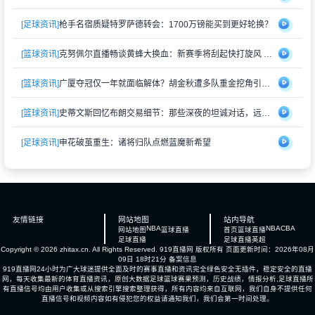
[足球资讯]
枪手名宿质疑特罗萨德转会：1700万镑能买到更好轮换？
[篮球资讯]
克努佩尔直播畅谈黄蜂大换血：新赛季将刮起快打旋风 射手群蓄势待发
[篮球资讯]
广厦夺冠仅一年就面临解体？胡金秋遭多队重金挖角引猜测
[篮球资讯]
史蒂文斯回忆布朗交易细节：那些深夜的坦诚对话，远比想象中复杂
[足球资讯]
申花破茧重生：诸将归队点燃蓝魔新希望
友情链接
网站地图
站内导航
NBA
NBA
CBA
网站地图
篮球直播
首页
篮球直播
足球直播
足球直播
英超
Copyright © 2026 zhitax.cn. All Rights Reserved.
919直播网
版权所有 页面更新时间：2026年08月
09日 18时21分
备案信息
919直播网24小时为广大球迷提供全面及时的赛事直播和资讯完全绿色安全无插件，稳定安全的直播
网，每天收集最新的体育直播资讯，原创大数据足球篮球赛果预测，历史战绩，情报分析,足球直播所
有直播信号均由用户收集或从搜索引擎搜索整理获得，所有内容均来自互联网，我们自身不提供任何
直播信号和视频内容如有侵犯您的权益请通知我们，我们会第一时间处理。