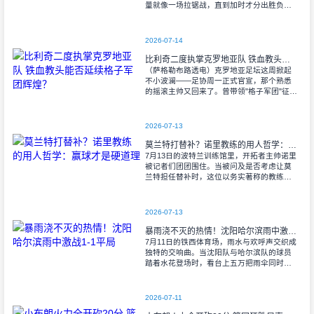
量就像一场拉锯战，直到加时才分出胜负。
当阿尔瓦雷斯那记弧线球挂入死角时，整个
球场都能听见蓝白军团球迷的呐喊——3比1
2026-07-14
比利奇二度执掌克罗地亚队 铁血教头能否延续格子军团辉煌？
（萨格勒布路透电）克罗地亚足坛这周掀起
不小波澜——足协周一正式官宣，那个熟悉
的摇滚主帅又回来了。曾带领"格子军团"征战
2008年欧洲杯的比利奇将重掌教鞭，接替功
勋教练达利奇留下的帅位。这位57岁的
2026-07-13
莫兰特打替补？诺里教练的用人哲学：赢球才是硬道理
7月13日的波特兰训练馆里，开拓者主帅诺里
被记者们团团围住。当被问及是否考虑让莫
兰特担任替补时，这位以务实著称的教练露
出了意味深长的笑容。 "这个问题
啊..."诺里摩挲着下巴，"球迷和媒
2026-07-13
暴雨浇不灭的热情！沈阳哈尔滨雨中激战1-1平局
7月11日的铁西体育场，雨水与欢呼声交织成
独特的交响曲。当沈阳队与哈尔滨队的球员
踏着水花登场时，看台上五万把雨伞同时收
起——这场雨，反倒让东北汉子的血性更加
沸腾。 开场第38分钟，马兴波
2026-07-11