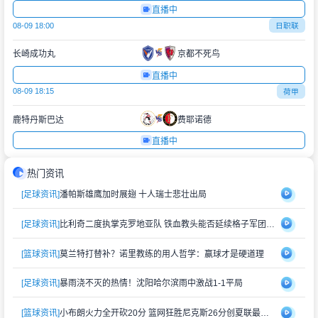
直播中
08-09 18:00
日职联
长崎成功丸
京都不死鸟
直播中
08-09 18:15
荷甲
鹿特丹斯巴达
费耶诺德
直播中
热门资讯
[足球资讯]
潘帕斯雄鹰加时展翅 十人瑞士悲壮出局
[足球资讯]
比利奇二度执掌克罗地亚队 铁血教头能否延续格子军团辉煌？
[篮球资讯]
莫兰特打替补？诺里教练的用人哲学：赢球才是硬道理
[足球资讯]
暴雨浇不灭的热情！沈阳哈尔滨雨中激战1-1平局
[篮球资讯]
小布朗火力全开砍20分 篮网狂胜尼克斯26分创夏联最大分差