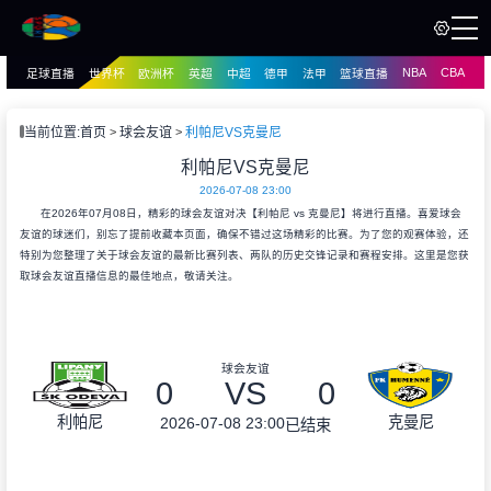
NBA
CBA
足球直播
世界杯
欧洲杯
英超
中超
德甲
法甲
篮球直播
页
直播
直播
当前位置:
首页
球会友谊
利帕尼VS克曼尼
资讯
利帕尼VS克曼尼
资讯
2026-07-08 23:00
录像
录像
在2026年07月08日，精彩的球会友谊对决【利帕尼 vs 克曼尼】将进行直播。喜爱球会
友谊的球迷们，别忘了提前收藏本页面，确保不错过这场精彩的比赛。为了您的观赛体验，还
特别为您整理了关于球会友谊的最新比赛列表、两队的历史交锋记录和赛程安排。这里是您获
取球会友谊直播信息的最佳地点，敬请关注。
球会友谊
0
VS
0
利帕尼
克曼尼
2026-07-08 23:00
已结束