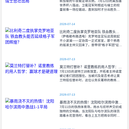
新加坡的午夜被足球点燃。7月12日的美加墨
世界杯八强战，卫冕冠军阿根廷与瑞士的较
量就像一场拉锯战，直到加时才分出胜负。
当阿尔瓦雷斯那记弧线球挂入死角时，整个
球场都能听见蓝白军团球迷的呐喊——3比1
2026-07-14
比利奇二度执掌克罗地亚队 铁血教头能否延续格子军团辉煌？
（萨格勒布路透电）克罗地亚足坛这周掀起
不小波澜——足协周一正式官宣，那个熟悉
的摇滚主帅又回来了。曾带领"格子军团"征战
2008年欧洲杯的比利奇将重掌教鞭，接替功
勋教练达利奇留下的帅位。这位57岁的
2026-07-13
莫兰特打替补？诺里教练的用人哲学：赢球才是硬道理
7月13日的波特兰训练馆里，开拓者主帅诺里
被记者们团团围住。当被问及是否考虑让莫
兰特担任替补时，这位以务实著称的教练露
出了意味深长的笑容。 "这个问题
啊..."诺里摩挲着下巴，"球迷和媒
2026-07-13
暴雨浇不灭的热情！沈阳哈尔滨雨中激战1-1平局
7月11日的铁西体育场，雨水与欢呼声交织成
独特的交响曲。当沈阳队与哈尔滨队的球员
踏着水花登场时，看台上五万把雨伞同时收
起——这场雨，反倒让东北汉子的血性更加
沸腾。 开场第38分钟，马兴波