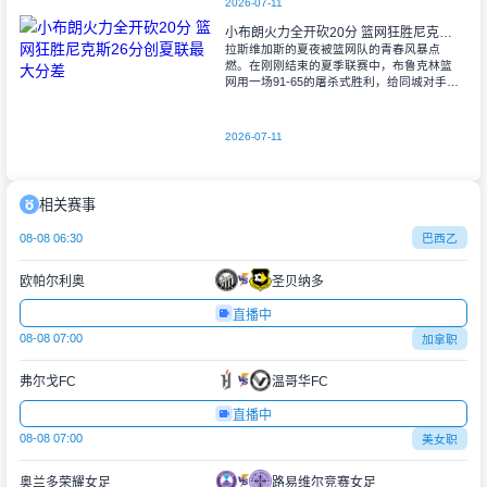
2026-07-11
小布朗火力全开砍20分 篮网狂胜尼克斯26分创夏联最大分差
拉斯维加斯的夏夜被篮网队的青春风暴点
燃。在刚刚结束的夏季联赛中，布鲁克林篮
网用一场91-65的屠杀式胜利，给同城对手尼
克斯上了生动一课。6号秀小迈克尔-布朗仿
佛在向质疑者宣战，全场轰下20分3助攻
2026-07-11
相关赛事
08-08 06:30
巴西乙
欧帕尔利奥
圣贝纳多
直播中
08-08 07:00
加拿职
弗尔戈FC
温哥华FC
直播中
08-08 07:00
美女职
奥兰多荣耀女足
路易维尔竞赛女足