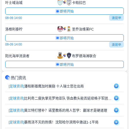
叶士域治城
卡帕拉巴
即将开始
08-09 14:00
澳昆甲
洛根利泰柠
圣乔治维莱FC
即将开始
08-09 14:00
澳昆甲
阳光海岸流浪者
布罗德海滩联合
即将开始
热门资讯
[足球资讯]
潘帕斯雄鹰加时展翅 十人瑞士悲壮出局
[足球资讯]
比利奇二度执掌克罗地亚队 铁血教头能否延续格子军团辉煌？
[篮球资讯]
莫兰特打替补？诺里教练的用人哲学：赢球才是硬道理
[足球资讯]
暴雨浇不灭的热情！沈阳哈尔滨雨中激战1-1平局