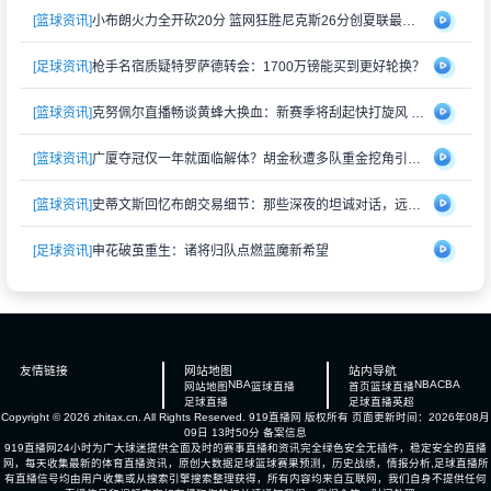
[篮球资讯]
小布朗火力全开砍20分 篮网狂胜尼克斯26分创夏联最大分差
[足球资讯]
枪手名宿质疑特罗萨德转会：1700万镑能买到更好轮换？
[篮球资讯]
克努佩尔直播畅谈黄蜂大换血：新赛季将刮起快打旋风 射手群蓄势待发
[篮球资讯]
广厦夺冠仅一年就面临解体？胡金秋遭多队重金挖角引猜测
[篮球资讯]
史蒂文斯回忆布朗交易细节：那些深夜的坦诚对话，远比想象中复杂
[足球资讯]
申花破茧重生：诸将归队点燃蓝魔新希望
友情链接
网站地图
站内导航
NBA
NBA
CBA
网站地图
篮球直播
首页
篮球直播
足球直播
足球直播
英超
Copyright © 2026 zhitax.cn. All Rights Reserved.
919直播网
版权所有 页面更新时间：2026年08月
09日 13时50分
备案信息
919直播网24小时为广大球迷提供全面及时的赛事直播和资讯完全绿色安全无插件，稳定安全的直播
网，每天收集最新的体育直播资讯，原创大数据足球篮球赛果预测，历史战绩，情报分析,足球直播所
有直播信号均由用户收集或从搜索引擎搜索整理获得，所有内容均来自互联网，我们自身不提供任何