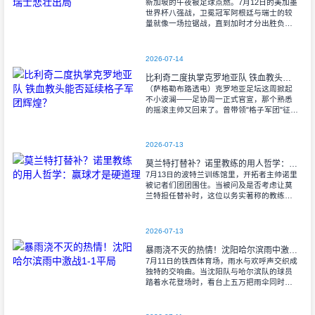
新加坡的午夜被足球点燃。7月12日的美加墨
世界杯八强战，卫冕冠军阿根廷与瑞士的较
量就像一场拉锯战，直到加时才分出胜负。
当阿尔瓦雷斯那记弧线球挂入死角时，整个
球场都能听见蓝白军团球迷的呐喊——3比1
2026-07-14
比利奇二度执掌克罗地亚队 铁血教头能否延续格子军团辉煌？
（萨格勒布路透电）克罗地亚足坛这周掀起
不小波澜——足协周一正式官宣，那个熟悉
的摇滚主帅又回来了。曾带领"格子军团"征战
2008年欧洲杯的比利奇将重掌教鞭，接替功
勋教练达利奇留下的帅位。这位57岁的
2026-07-13
莫兰特打替补？诺里教练的用人哲学：赢球才是硬道理
7月13日的波特兰训练馆里，开拓者主帅诺里
被记者们团团围住。当被问及是否考虑让莫
兰特担任替补时，这位以务实著称的教练露
出了意味深长的笑容。 "这个问题
啊..."诺里摩挲着下巴，"球迷和媒
2026-07-13
暴雨浇不灭的热情！沈阳哈尔滨雨中激战1-1平局
7月11日的铁西体育场，雨水与欢呼声交织成
独特的交响曲。当沈阳队与哈尔滨队的球员
踏着水花登场时，看台上五万把雨伞同时收
起——这场雨，反倒让东北汉子的血性更加
沸腾。 开场第38分钟，马兴波