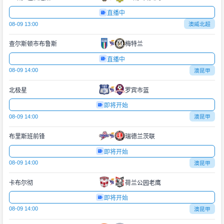
直播中
08-09 13:00
澳威北超
查尔斯顿市布鲁斯
梅特兰
直播中
08-09 14:00
澳昆甲
北极星
罗宾市蓝
即将开始
08-09 14:00
澳昆甲
布里斯班前锋
瑞德兰茨联
即将开始
08-09 14:00
澳昆甲
卡布尔彻
荷兰公园老鹰
即将开始
08-09 14:00
澳昆甲