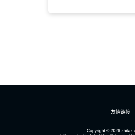
友情链接
Copyright © 2026 zhitax.