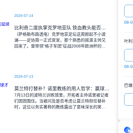
2026-07-14
08-0
比利奇二度执掌克罗地亚队 铁血教头能否延续格子军团辉煌？
（萨格勒布路透电）克罗地亚足坛这周掀起不小波
澜——足协周一正式官宣，那个熟悉的摇滚主帅又
叶利
回来了。曾带领"格子军团"征战2008年欧洲杯的比
利奇将重掌教鞭，接替功勋教练达利奇留下的帅
位。这位57岁的
08-0
2026-07-13
巴塘
莫兰特打替补？诺里教练的用人哲学：赢球才是硬道理
7月13日的波特兰训练馆里，开拓者主帅诺里被记者
们团团围住。当被问及是否考虑让莫兰特担任替补
时，这位以务实著称的教练露出了意味深长的笑
容。 "这个问题啊..."诺里摩挲着下巴，"球迷和
媒