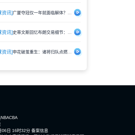
球资讯]
广厦夺冠仅一年就面临解体？胡金秋遭多队重金挖角引猜测
球资讯]
史蒂文斯回忆布朗交易细节：那些深夜的坦诚对话，远比想象中复杂
球资讯]
申花破茧重生：诸将归队点燃蓝魔新希望
NBA
CBA
播
超
06日 16时32分
备案信息