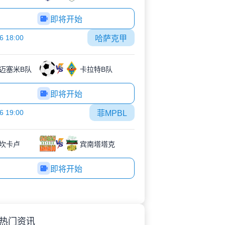
即将开始
6 18:00
哈萨克甲
迈塞米B队
卡拉特B队
即将开始
6 19:00
菲MPBL
坎卡卢
宾南塔塔克
即将开始
热门资讯