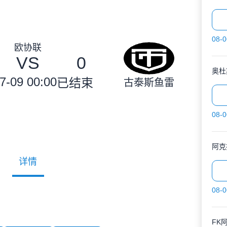
08-0
欧协联
VS
0
奥杜
7-09 00:00
已结束
古泰斯鱼雷
08-0
阿克
详情
08-0
FK