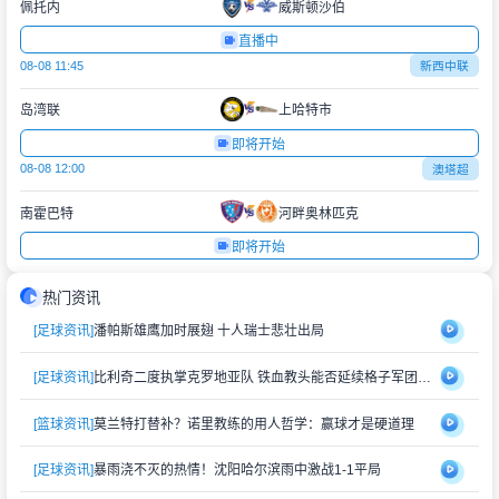
佩托内
威斯顿沙伯
直播中
08-08 11:45
新西中联
岛湾联
上哈特市
即将开始
08-08 12:00
澳塔超
南霍巴特
河畔奥林匹克
即将开始
热门资讯
[足球资讯]
潘帕斯雄鹰加时展翅 十人瑞士悲壮出局
[足球资讯]
比利奇二度执掌克罗地亚队 铁血教头能否延续格子军团辉煌？
[篮球资讯]
莫兰特打替补？诺里教练的用人哲学：赢球才是硬道理
[足球资讯]
暴雨浇不灭的热情！沈阳哈尔滨雨中激战1-1平局