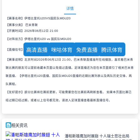
详情
【赛事名称】伊塔比里托U20VS国民队MGU20
【赛事分类】
巴米青联
【开赛时间】2026年06月12日 21:00
【对阵双方】伊塔比里托U20 vs 国民队MGU20
高清直播
咪咕体育
免费直播
腾讯体育
【直播信号】
【赛事说明】北京时间2026年06月12日 21:00，巴米青联直播准时在线播放，喜欢看巴米青
联比赛的朋友可以提前收藏本页面以免错过直播。足球直播还为您在本页面索引了相关巴米青
联直播、【伊塔比里托U20直播、国民队MGU20直播的近期比赛列表以及两队历史交锋、两
队赛程。
【友好提示】部分比赛将在赛前更新，可能需要您在比赛前再刷新查看。 如果本页面比赛已
经过期已经过期，或者以上信号都无效，请进入足球直播查看最新直播信号。
相关资讯
潘帕斯雄鹰加时展翅 十人瑞士悲壮出局