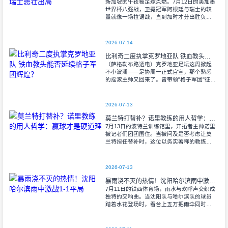
新加坡的午夜被足球点燃。7月12日的美加墨
世界杯八强战，卫冕冠军阿根廷与瑞士的较
量就像一场拉锯战，直到加时才分出胜负。
当阿尔瓦雷斯那记弧线球挂入死角时，整个
球场都能听见蓝白军团球迷的呐喊——3比1
2026-07-14
比利奇二度执掌克罗地亚队 铁血教头能否延续格子军团辉煌？
（萨格勒布路透电）克罗地亚足坛这周掀起
不小波澜——足协周一正式官宣，那个熟悉
的摇滚主帅又回来了。曾带领"格子军团"征战
2008年欧洲杯的比利奇将重掌教鞭，接替功
勋教练达利奇留下的帅位。这位57岁的
2026-07-13
莫兰特打替补？诺里教练的用人哲学：赢球才是硬道理
7月13日的波特兰训练馆里，开拓者主帅诺里
被记者们团团围住。当被问及是否考虑让莫
兰特担任替补时，这位以务实著称的教练露
出了意味深长的笑容。 "这个问题
啊..."诺里摩挲着下巴，"球迷和媒
2026-07-13
暴雨浇不灭的热情！沈阳哈尔滨雨中激战1-1平局
7月11日的铁西体育场，雨水与欢呼声交织成
独特的交响曲。当沈阳队与哈尔滨队的球员
踏着水花登场时，看台上五万把雨伞同时收
起——这场雨，反倒让东北汉子的血性更加
沸腾。 开场第38分钟，马兴波