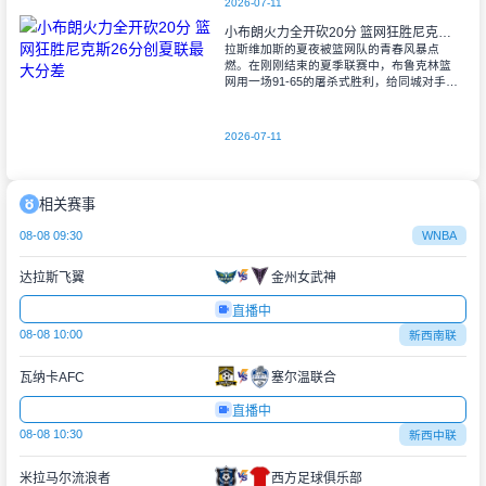
2026-07-11
小布朗火力全开砍20分 篮网狂胜尼克斯26分创夏联最大分差
拉斯维加斯的夏夜被篮网队的青春风暴点
燃。在刚刚结束的夏季联赛中，布鲁克林篮
网用一场91-65的屠杀式胜利，给同城对手尼
克斯上了生动一课。6号秀小迈克尔-布朗仿
佛在向质疑者宣战，全场轰下20分3助攻
2026-07-11
相关赛事
08-08 09:30
WNBA
达拉斯飞翼
金州女武神
直播中
08-08 10:00
新西南联
瓦纳卡AFC
塞尔温联合
直播中
08-08 10:30
新西中联
米拉马尔流浪者
西方足球俱乐部