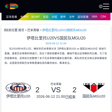
NBA
CBA
足球直播
世界杯
欧洲杯
英超
中超
德甲
法甲
篮球直播
页
直播
直播
当前位置:
首页
巴米青联
伊塔比里托U20VS国民队MGU20
资讯
伊塔比里托U20VS国民队MGU20
资讯
2026-06-12 21:00
录像
录像
在2026年06月12日，精彩的巴米青联对决【伊塔比里托U20 vs 国民队MGU20】将进行
直播。喜爱巴米青联的球迷们，别忘了提前收藏本页面，确保不错过这场精彩的比赛。为了您
的观赛体验，还特别为您整理了关于巴米青联的最新比赛列表、两队的历史交锋记录和赛程安
排。这里是您获取巴米青联直播信息的最佳地点，敬请关注。
巴米青联
2
VS
2
伊塔比里托U20
国民队MGU20
2026-06-12 21:00
已结束