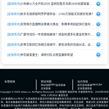
[篮球资讯]
小布朗火力全开砍20分 篮网狂胜尼克斯26分创夏联最大分差
[足球资讯]
枪手名宿质疑特罗萨德转会：1700万镑能买到更好轮换？
[篮球资讯]
克努佩尔直播畅谈黄蜂大换血：新赛季将刮起快打旋风 射手群蓄势待发
[篮球资讯]
广厦夺冠仅一年就面临解体？胡金秋遭多队重金挖角引猜测
[篮球资讯]
史蒂文斯回忆布朗交易细节：那些深夜的坦诚对话，远比想象中复杂
[足球资讯]
申花破茧重生：诸将归队点燃蓝魔新希望
友情链接
网站地图
站内导航
NBA
NBA
CBA
网站地图
篮球直播
首页
篮球直播
足球直播
足球直播
英超
Copyright © 2026 zhitax.cn. All Rights Reserved.
919直播网
版权所有 页面更新时间：2026年08月
08日 11时38分
备案信息
919直播网24小时为广大球迷提供全面及时的赛事直播和资讯完全绿色安全无插件，稳定安全的直播
网，每天收集最新的体育直播资讯，原创大数据足球篮球赛果预测，历史战绩，情报分析,足球直播所
有直播信号均由用户收集或从搜索引擎搜索整理获得，所有内容均来自互联网，我们自身不提供任何
直播信号和视频内容如有侵犯您的权益请通知我们，我们会第一时间处理。