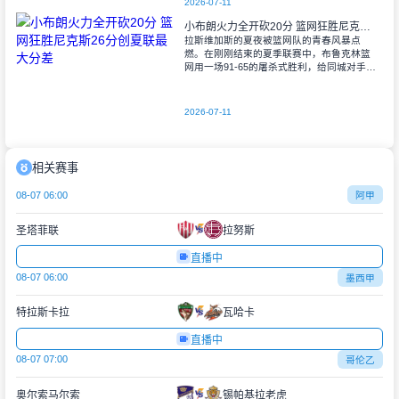
2026-07-11
小布朗火力全开砍20分 篮网狂胜尼克斯26分创夏联最大分差
拉斯维加斯的夏夜被篮网队的青春风暴点
燃。在刚刚结束的夏季联赛中，布鲁克林篮
网用一场91-65的屠杀式胜利，给同城对手尼
克斯上了生动一课。6号秀小迈克尔-布朗仿
佛在向质疑者宣战，全场轰下20分3助攻
2026-07-11
相关赛事
08-07 06:00
阿甲
圣塔菲联
拉努斯
直播中
08-07 06:00
墨西甲
特拉斯卡拉
瓦哈卡
直播中
08-07 07:00
哥伦乙
奥尔索马尔索
锡帕基拉老虎