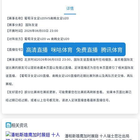
详情
【赛事名称】葡萄牙女足U20VS南韩女足U20
【赛事分类】
国际友谊
【开赛时间】2026年06月03日 23:00
【对阵双方】葡萄牙女足U20 vs 南韩女足U20
高清直播
咪咕体育
免费直播
腾讯体育
【直播信号】
【赛事说明】北京时间2026年06月03日 23:00，国际友谊直播准时在线播放，喜欢看国际友
谊比赛的朋友可以提前收藏本页面以免错过直播。足球直播还为您在本页面索引了相关国际友
谊直播、【葡萄牙女足U20直播、南韩女足U20直播的近期比赛列表以及两队历史交锋、两队
赛程。
【友好提示】部分比赛将在赛前更新，可能需要您在比赛前再刷新查看。 如果本页面比赛已
经过期已经过期，或者以上信号都无效，请进入足球直播查看最新直播信号。
相关资讯
潘帕斯雄鹰加时展翅 十人瑞士悲壮出局