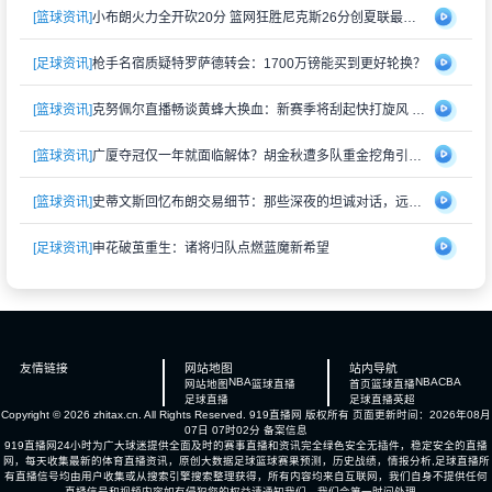
[篮球资讯]
小布朗火力全开砍20分 篮网狂胜尼克斯26分创夏联最大分差
[足球资讯]
枪手名宿质疑特罗萨德转会：1700万镑能买到更好轮换？
[篮球资讯]
克努佩尔直播畅谈黄蜂大换血：新赛季将刮起快打旋风 射手群蓄势待发
[篮球资讯]
广厦夺冠仅一年就面临解体？胡金秋遭多队重金挖角引猜测
[篮球资讯]
史蒂文斯回忆布朗交易细节：那些深夜的坦诚对话，远比想象中复杂
[足球资讯]
申花破茧重生：诸将归队点燃蓝魔新希望
友情链接
网站地图
站内导航
NBA
NBA
CBA
网站地图
篮球直播
首页
篮球直播
足球直播
足球直播
英超
Copyright © 2026 zhitax.cn. All Rights Reserved.
919直播网
版权所有 页面更新时间：2026年08月
07日 07时02分
备案信息
919直播网24小时为广大球迷提供全面及时的赛事直播和资讯完全绿色安全无插件，稳定安全的直播
网，每天收集最新的体育直播资讯，原创大数据足球篮球赛果预测，历史战绩，情报分析,足球直播所
有直播信号均由用户收集或从搜索引擎搜索整理获得，所有内容均来自互联网，我们自身不提供任何
直播信号和视频内容如有侵犯您的权益请通知我们，我们会第一时间处理。