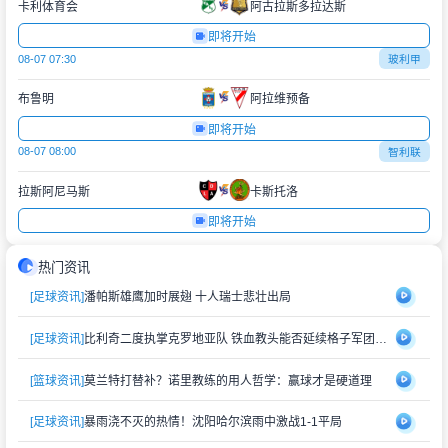
卡利体育会
阿古拉斯多拉达斯
即将开始
08-07 07:30
玻利甲
布鲁明
阿拉维预备
即将开始
08-07 08:00
智利联
拉斯阿尼马斯
卡斯托洛
即将开始
热门资讯
[足球资讯]
潘帕斯雄鹰加时展翅 十人瑞士悲壮出局
[足球资讯]
比利奇二度执掌克罗地亚队 铁血教头能否延续格子军团辉煌？
[篮球资讯]
莫兰特打替补？诺里教练的用人哲学：赢球才是硬道理
[足球资讯]
暴雨浇不灭的热情！沈阳哈尔滨雨中激战1-1平局