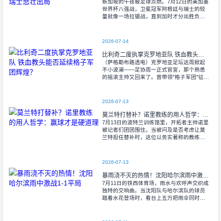
新加坡的午夜被足球点燃。7月12日的美加墨
世界杯八强战，卫冕冠军阿根廷与瑞士的较
量就像一场拉锯战，直到加时才分出胜负。
当阿尔瓦雷斯那记弧线球挂入死角时，整个
球场都能听见蓝白军团球迷的呐喊——3比1
2026-07-14
比利奇二度执掌克罗地亚队 铁血教头能否延续格子军团辉煌？
（萨格勒布路透电）克罗地亚足坛这周掀起
不小波澜——足协周一正式官宣，那个熟悉
的摇滚主帅又回来了。曾带领"格子军团"征战
2008年欧洲杯的比利奇将重掌教鞭，接替功
勋教练达利奇留下的帅位。这位57岁的
2026-07-13
莫兰特打替补？诺里教练的用人哲学：赢球才是硬道理
7月13日的波特兰训练馆里，开拓者主帅诺里
被记者们团团围住。当被问及是否考虑让莫
兰特担任替补时，这位以务实著称的教练露
出了意味深长的笑容。 "这个问题
啊..."诺里摩挲着下巴，"球迷和媒
2026-07-13
暴雨浇不灭的热情！沈阳哈尔滨雨中激战1-1平局
7月11日的铁西体育场，雨水与欢呼声交织成
独特的交响曲。当沈阳队与哈尔滨队的球员
踏着水花登场时，看台上五万把雨伞同时收
起——这场雨，反倒让东北汉子的血性更加
沸腾。 开场第38分钟，马兴波