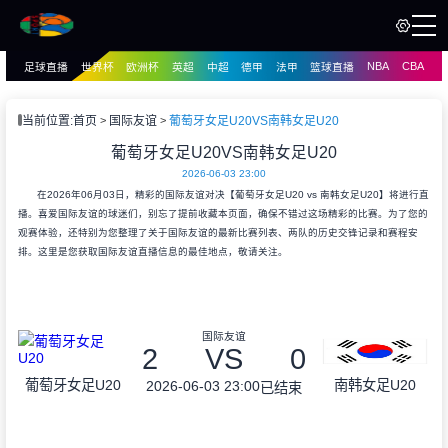
NBA
CBA
足球直播
世界杯
欧洲杯
英超
中超
德甲
法甲
篮球直播
页
直播
直播
当前位置:
首页
国际友谊
葡萄牙女足U20VS南韩女足U20
资讯
葡萄牙女足U20VS南韩女足U20
资讯
2026-06-03 23:00
录像
录像
在2026年06月03日，精彩的国际友谊对决【葡萄牙女足U20 vs 南韩女足U20】将进行直
播。喜爱国际友谊的球迷们，别忘了提前收藏本页面，确保不错过这场精彩的比赛。为了您的
观赛体验，还特别为您整理了关于国际友谊的最新比赛列表、两队的历史交锋记录和赛程安
排。这里是您获取国际友谊直播信息的最佳地点，敬请关注。
国际友谊
2
VS
0
葡萄牙女足U20
南韩女足U20
2026-06-03 23:00
已结束