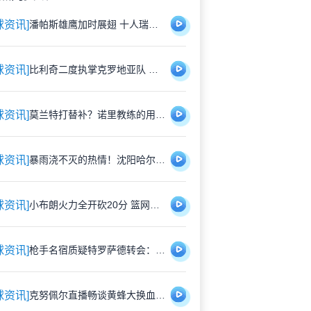
球资讯]
潘帕斯雄鹰加时展翅 十人瑞士悲壮出局
球资讯]
比利奇二度执掌克罗地亚队 铁血教头能否延续格子军团辉煌？
球资讯]
莫兰特打替补？诺里教练的用人哲学：赢球才是硬道理
球资讯]
暴雨浇不灭的热情！沈阳哈尔滨雨中激战1-1平局
球资讯]
小布朗火力全开砍20分 篮网狂胜尼克斯26分创夏联最大分差
球资讯]
枪手名宿质疑特罗萨德转会：1700万镑能买到更好轮换？
球资讯]
克努佩尔直播畅谈黄蜂大换血：新赛季将刮起快打旋风 射手群蓄势待发