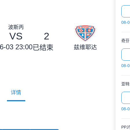
08-0
波斯丙
VS
2
奇芬
6-03 23:00
已结束
兹维耶达
08-0
亚特
详情
08-0
PP