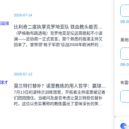
2026-07-14
08-0
比利奇二度执掌克罗地亚队 铁血教头能否延续格子军团辉煌？
（萨格勒布路透电）克罗地亚足坛这周掀起不小波
澜——足协周一正式官宣，那个熟悉的摇滚主帅又
奥地
回来了。曾带领"格子军团"征战2008年欧洲杯的比
利奇将重掌教鞭，接替功勋教练达利奇留下的帅
位。这位57岁的
08-0
2026-07-13
布雷
莫兰特打替补？诺里教练的用人哲学：赢球才是硬道理
7月13日的波特兰训练馆里，开拓者主帅诺里被记者
们团团围住。当被问及是否考虑让莫兰特担任替补
时，这位以务实著称的教练露出了意味深长的笑
容。 "这个问题啊..."诺里摩挲着下巴，"球迷和
媒