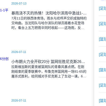
2026-07-13
[足
暴雨浇不灭的热情！沈阳哈尔滨雨中激战1-1平局
7月11日的铁西体育场，雨水与欢呼声交织成独特的
交响曲。当沈阳队与哈尔滨队的球员踏着水花登场
[足
时，看台上五万把雨伞同时收起——这场雨，反倒
让东北汉子的血性更加沸腾。 开场第38分钟，
马兴波
[篮
2026-07-11
[足
小布朗火力全开砍20分 篮网狂胜尼克斯26分创夏联最大分差
拉斯维加斯的夏夜被篮网队的青春风暴点燃。在刚
[篮
刚结束的夏季联赛中，布鲁克林篮网用一场91-65的
屠杀式胜利，给同城对手尼克斯上了生动一课。6号
秀小迈克尔-布朗仿佛在向质疑者宣战，全场轰下20
[足
分3助攻
[篮
2026-07-11