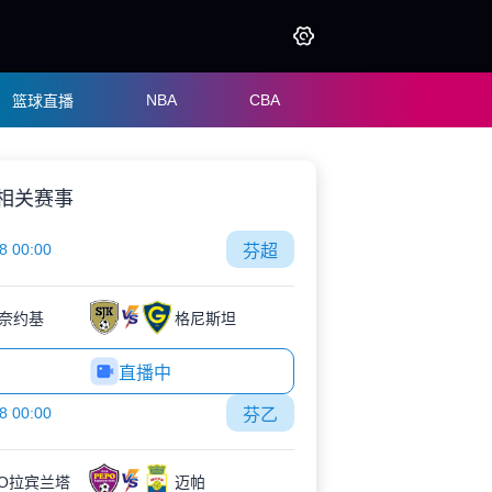
NBA
CBA
篮球直播
相关赛事
8 00:00
芬超
奈约基
格尼斯坦
直播中
8 00:00
芬乙
PO拉宾兰塔
迈帕