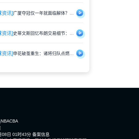
球资讯]
广厦夺冠仅一年就面临解体？胡金秋遭多队重金挖角引猜测
球资讯]
史蒂文斯回忆布朗交易细节：那些深夜的坦诚对话，远比想象中复杂
球资讯]
申花破茧重生：诸将归队点燃蓝魔新希望
NBA
CBA
播
超
08日 01时43分
备案信息