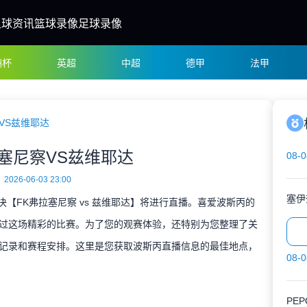
足球资讯
篮球录像
足球录像
洲杯
英超
中超
德甲
法甲
VS兹维耶达
拉塞尼察VS兹维耶达
08-0
2026-06-03 23:00
塞伊
对决【FK弗拉塞尼察 vs 兹维耶达】将进行直播。喜爱波斯丙的
过这场精彩的比赛。为了您的观赛体验，还特别为您整理了关
记录和赛程安排。这里是您获取波斯丙直播信息的最佳地点，
08-0
PE