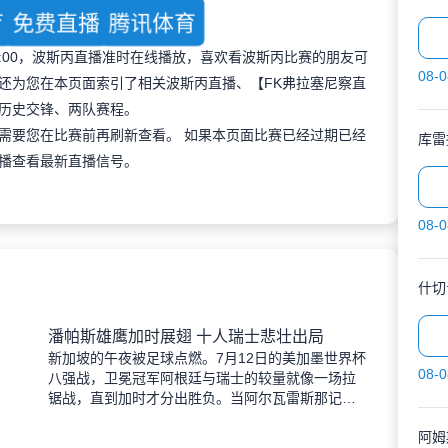
育
免费直播
腾讯体育
 23:00，波斯丙直播准时在线播放，喜欢看波斯丙比赛的朋友可
08-0
还为您在本页面索引了相关波斯丙直播、【FK弗拉塞尼察直
历史交锋、两队赛程。
需要您在比赛前再刷新查看。 如果本页面比赛已经过期已经
库雷
播查看最新直播信号。
08-0
什切
潘帕斯雄鹰加时展翅 十人瑞士悲壮出局
新加坡的午夜被足球点燃。7月12日的美加墨世界杯
08-0
八强战，卫冕冠军阿根廷与瑞士的较量就像一场拉
锯战，直到加时才分出胜负。当阿尔瓦雷斯那记弧
线球挂入死角时，整个球场都能听见蓝白军团球迷
阿姆
的呐喊——3比1