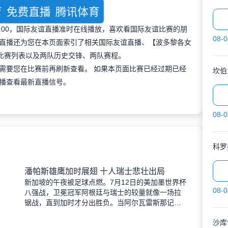
育
免费直播
腾讯体育
 22:00，国际友谊直播准时在线播放，喜欢看国际友谊比赛的朋
08-0
直播还为您在本页面索引了相关国际友谊直播、【波多黎各女
期比赛列表以及两队历史交锋、两队赛程。
需要您在比赛前再刷新查看。 如果本页面比赛已经过期已经
坎伯
播查看最新直播信号。
08-0
科罗
潘帕斯雄鹰加时展翅 十人瑞士悲壮出局
新加坡的午夜被足球点燃。7月12日的美加墨世界杯
08-0
八强战，卫冕冠军阿根廷与瑞士的较量就像一场拉
锯战，直到加时才分出胜负。当阿尔瓦雷斯那记弧
线球挂入死角时，整个球场都能听见蓝白军团球迷
沙库
的呐喊——3比1