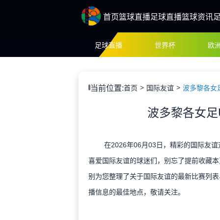
首页
篮球直播
足球直播
篮球资讯
足球直播
世界杯
欧
当前位置:
首页
国际友谊
波多黎各女足
波多黎各女足U
在2026年06月03日，精彩的国际友
喜爱国际友谊的球迷们，别忘了提前收藏本
别为您整理了关于国际友谊的最新比赛列表
播信息的最佳地点，敬请关注。