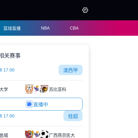
NBA
CBA
篮球直播
相关赛事
8 17:00
澳西甲
大学
苏比亚科
直播中
8 17:00
桂超
邕城
广西燕京民大