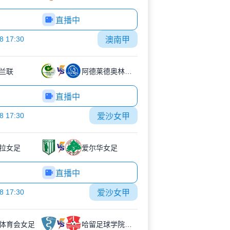
直播中
8 17:30
澳南甲
兰联
阿德莱德奥林匹克
直播中
8 17:30
爱沙女甲
拉女足
爱尔华女足
直播中
8 17:30
爱沙女甲
体育会女足
哈留足球学院女足