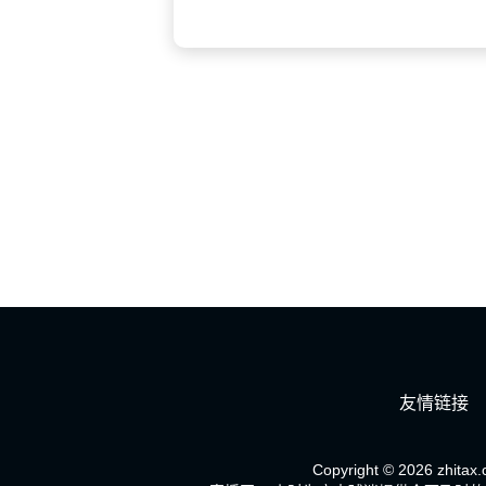
友情链接
Copyright © 2026 zhitax.