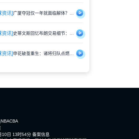
球资讯]
广厦夺冠仅一年就面临解体？胡金秋遭多队重金挖角引猜测
球资讯]
史蒂文斯回忆布朗交易细节：那些深夜的坦诚对话，远比想象中复杂
球资讯]
申花破茧重生：诸将归队点燃蓝魔新希望
NBA
CBA
播
超
10日 13时54分
备案信息