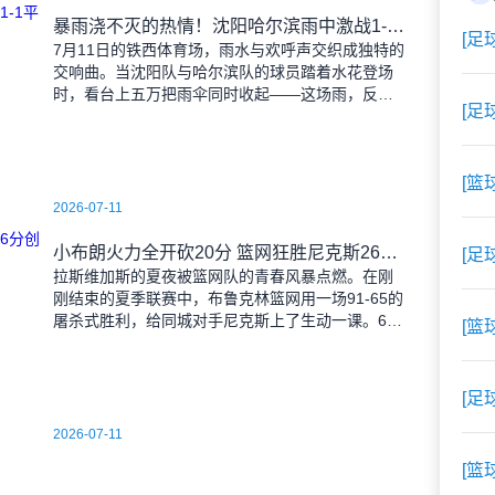
暴雨浇不灭的热情！沈阳哈尔滨雨中激战1-1平局
[足
7月11日的铁西体育场，雨水与欢呼声交织成独特的
交响曲。当沈阳队与哈尔滨队的球员踏着水花登场
时，看台上五万把雨伞同时收起——这场雨，反倒
[足
让东北汉子的血性更加沸腾。 开场第38分钟，
马兴波
[篮
2026-07-11
小布朗火力全开砍20分 篮网狂胜尼克斯26分创夏联最大分差
[足
拉斯维加斯的夏夜被篮网队的青春风暴点燃。在刚
刚结束的夏季联赛中，布鲁克林篮网用一场91-65的
屠杀式胜利，给同城对手尼克斯上了生动一课。6号
[篮
秀小迈克尔-布朗仿佛在向质疑者宣战，全场轰下20
分3助攻
[足
2026-07-11
[篮