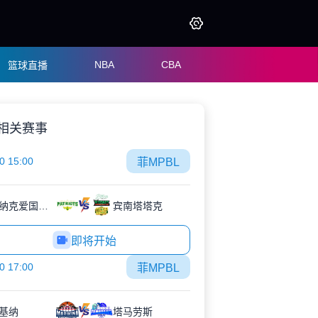
NBA
CBA
篮球直播
相关赛事
0 15:00
菲MPBL
帕拉纳克爱国者队
宾南塔塔克
即将开始
0 17:00
菲MPBL
基纳
塔马劳斯