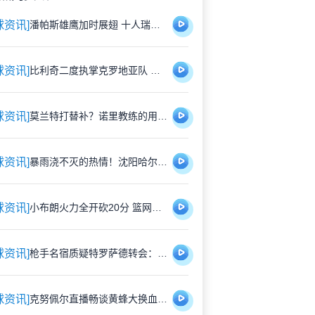
球资讯]
潘帕斯雄鹰加时展翅 十人瑞士悲壮出局
球资讯]
比利奇二度执掌克罗地亚队 铁血教头能否延续格子军团辉煌？
球资讯]
莫兰特打替补？诺里教练的用人哲学：赢球才是硬道理
球资讯]
暴雨浇不灭的热情！沈阳哈尔滨雨中激战1-1平局
球资讯]
小布朗火力全开砍20分 篮网狂胜尼克斯26分创夏联最大分差
球资讯]
枪手名宿质疑特罗萨德转会：1700万镑能买到更好轮换？
球资讯]
克努佩尔直播畅谈黄蜂大换血：新赛季将刮起快打旋风 射手群蓄势待发