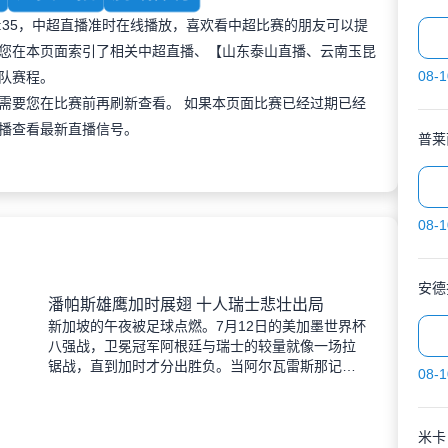
 19:35，中超直播准时在线播放，喜欢看中超比赛的朋友可以提
您在本页面索引了相关中超直播、【山东泰山直播、云南玉昆
08-1
队赛程。
需要您在比赛前再刷新查看。 如果本页面比赛已经过期已经
播查看最新直播信号。
普莱
08-1
安德
潘帕斯雄鹰加时展翅 十人瑞士悲壮出局
新加坡的午夜被足球点燃。7月12日的美加墨世界杯
八强战，卫冕冠军阿根廷与瑞士的较量就像一场拉
锯战，直到加时才分出胜负。当阿尔瓦雷斯那记弧
08-1
线球挂入死角时，整个球场都能听见蓝白军团球迷
的呐喊——3比1
米卡