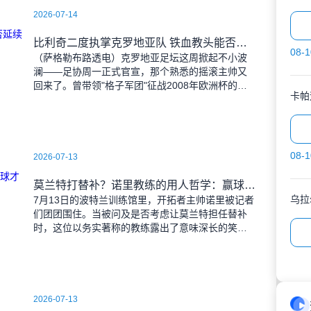
2026-07-14
比利奇二度执掌克罗地亚队 铁血教头能否延续格子军团辉煌？
08-1
（萨格勒布路透电）克罗地亚足坛这周掀起不小波
澜——足协周一正式官宣，那个熟悉的摇滚主帅又
回来了。曾带领"格子军团"征战2008年欧洲杯的比
卡帕
利奇将重掌教鞭，接替功勋教练达利奇留下的帅
位。这位57岁的
08-1
2026-07-13
莫兰特打替补？诺里教练的用人哲学：赢球才是硬道理
乌拉
7月13日的波特兰训练馆里，开拓者主帅诺里被记者
们团团围住。当被问及是否考虑让莫兰特担任替补
时，这位以务实著称的教练露出了意味深长的笑
容。 "这个问题啊..."诺里摩挲着下巴，"球迷和
媒
2026-07-13