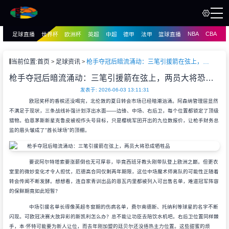
NBA
CBA
足球直播
世界杯
欧洲杯
英超
中超
德甲
法甲
篮球直播
页
直播
直播
当前位置:
首页
足球资讯
枪手夺冠后暗流涌动：三笔引援箭在弦上，两员大将恐成牺牲品
资讯
枪手夺冠后暗流涌动：三笔引援箭在弦上，两员大将恐成牺牲品
资讯
录像
发表于: 2026-06-03 13:11:31
录像
欧冠奖杯的香槟还没喝完，北伦敦的夏日转会市场已经暗潮汹涌。阿森纳管理层显然
不满足于现状，三条战线补强计划浮出水面——边锋、中场、右后卫，每个位置都锁定了顶级
猎物。伯恩茅斯新星克鲁皮被视作头号目标，只是樱桃军团开出的九位数报价，让枪手财务总
监的眉头皱成了"酋长球场"的顶棚。
要说阿尔特塔索要涨薪倒也无可厚非，毕竟西班牙教头刚带队登上欧洲之巅。但更衣
室里的微妙变化才令人担忧，厄德高合同仅剩两年期限，这位中场魔术师离队的可能性正随着
转会传闻不断发酵。想想看，连自家青训出品的恩瓦内里都被列入可出售名单，难道冠军阵容
的保鲜期竟如此短暂？
中场引援名单长得像英超冬窗期的伤病名单，费尔南德斯、托纳利等球星的名字不断
闪现。可欧冠决赛大放异彩的斯凯利怎么办？总不能让功臣去陪饮水机吧。右后卫位置同样棘
手，本·怀特可能要为新人让位，而去年刚加盟的廷贝尔还没捂热主力位置。这些甜蜜的烦