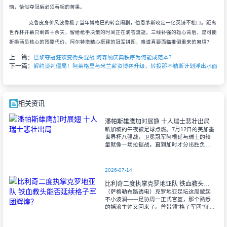
恼，恰似夺冠后必须吞咽的苦果。
克鲁皮身价风波像极了当年博格巴的转会闹剧，伯恩茅斯咬定一亿英镑不松口。距离
世界杯开幕只剩四十余天，留给枪手决策的时间正在滴答流逝。三线补强的雄心背后，是可能
折损两员核心的残酷代价。阿尔特塔精心搭建的冠军拼图，难道真要面临推倒重来的窘境？
上一篇：
巴黎夺冠狂欢变街头混战 阿森纳庆典秩序为何能成范本？
下一篇：
解约谈判僵局！阿莱格里与米兰薪资博弈升级，转投那不勒斯计划浮出水面
相关资讯
潘帕斯雄鹰加时展翅 十人瑞士悲壮出局
新加坡的午夜被足球点燃。7月12日的美加墨
世界杯八强战，卫冕冠军阿根廷与瑞士的较
量就像一场拉锯战，直到加时才分出胜负。
当阿尔瓦雷斯那记弧线球挂入死角时，整个
球场都能听见蓝白军团球迷的呐喊——3比1
2026-07-14
比利奇二度执掌克罗地亚队 铁血教头能否延续格子军团辉煌？
（萨格勒布路透电）克罗地亚足坛这周掀起
不小波澜——足协周一正式官宣，那个熟悉
的摇滚主帅又回来了。曾带领"格子军团"征战
2008年欧洲杯的比利奇将重掌教鞭，接替功
勋教练达利奇留下的帅位。这位57岁的