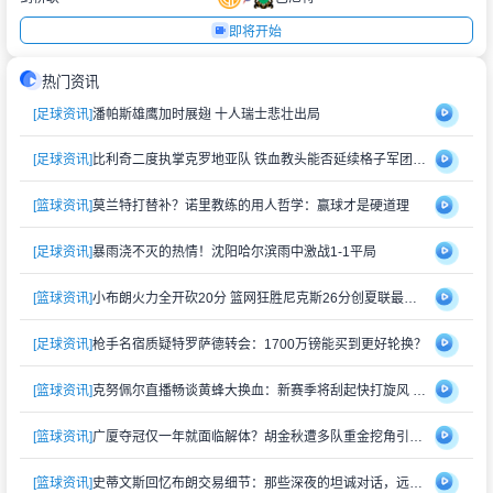
即将开始
热门资讯
[足球资讯]
潘帕斯雄鹰加时展翅 十人瑞士悲壮出局
[足球资讯]
比利奇二度执掌克罗地亚队 铁血教头能否延续格子军团辉煌？
[篮球资讯]
莫兰特打替补？诺里教练的用人哲学：赢球才是硬道理
[足球资讯]
暴雨浇不灭的热情！沈阳哈尔滨雨中激战1-1平局
[篮球资讯]
小布朗火力全开砍20分 篮网狂胜尼克斯26分创夏联最大分差
[足球资讯]
枪手名宿质疑特罗萨德转会：1700万镑能买到更好轮换？
[篮球资讯]
克努佩尔直播畅谈黄蜂大换血：新赛季将刮起快打旋风 射手群蓄势待发
[篮球资讯]
广厦夺冠仅一年就面临解体？胡金秋遭多队重金挖角引猜测
[篮球资讯]
史蒂文斯回忆布朗交易细节：那些深夜的坦诚对话，远比想象中复杂