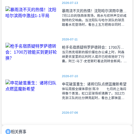
2026-07-13
暴雨浇不灭的热情！沈阳哈尔滨雨中激战1-1平局
7月11日的铁西体育场，雨水与欢呼声交织成
独特的交响曲。当沈阳队与哈尔滨队的球员
踏着水花登场时，看台上五万把雨伞同时收
起——这场雨，反倒让东北汉子的血性更加
沸腾。 开场第38分钟，马兴波
2026-07-11
枪手名宿质疑特罗萨德转会：1700万镑能买到更好轮换？
当贝西克塔斯的报价摆在办公桌上时，阿森
纳更衣室里的比利时人或许已经收拾好了行
囊。阿兰-马丁-史密斯盯着这则转会新闻，手
指不自觉地敲打着桌面——这位枪手旧将显
然对俱乐部放走特罗萨德的决定充满疑虑。
2026-07-10
申花破茧重生：诸将归队点燃蓝魔新希望
体坛周报全媒体原创 陈冷 七月的上海闷
得像个蒸笼，虹口足球场却沸腾了。3比2力
克浙江队的比分牌亮起时，看台上那抹蓝色
终于可以长舒一口气——这支赛季初被伤病
折磨得支离破碎的球队，似乎正在找
2026-07-06
相关赛事