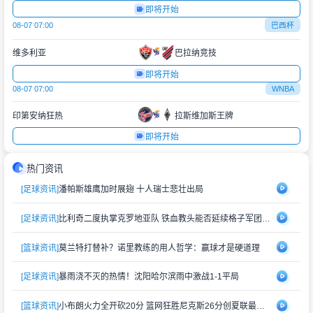
即将开始
08-07 07:00
巴西杯
维多利亚
巴拉纳竞技
即将开始
08-07 07:00
WNBA
印第安纳狂热
拉斯维加斯王牌
即将开始
热门资讯
[足球资讯]
潘帕斯雄鹰加时展翅 十人瑞士悲壮出局
[足球资讯]
比利奇二度执掌克罗地亚队 铁血教头能否延续格子军团辉煌？
[篮球资讯]
莫兰特打替补？诺里教练的用人哲学：赢球才是硬道理
[足球资讯]
暴雨浇不灭的热情！沈阳哈尔滨雨中激战1-1平局
[篮球资讯]
小布朗火力全开砍20分 篮网狂胜尼克斯26分创夏联最大分差