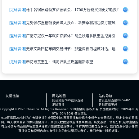
[足球资讯]
枪手名宿质疑特罗萨德转会：1700万镑能买到更好轮换？
[篮球资讯]
克努佩尔直播畅谈黄蜂大换血：新赛季将刮起快打旋风 射手群蓄势待发
[篮球资讯]
广厦夺冠仅一年就面临解体？胡金秋遭多队重金挖角引猜测
[篮球资讯]
史蒂文斯回忆布朗交易细节：那些深夜的坦诚对话，远比想象中复杂
[足球资讯]
申花破茧重生：诸将归队点燃蓝魔新希望
友情链接
网站地图
站内导航
NBA
NBA
CBA
网站地图
篮球直播
首页
篮球直播
足球直播
足球直播
英超
Copyright © 2026 zhitax.cn. All Rights Reserved.
919直播网
版权所有 页面更新时间：2026年08月
07日 06时10分
备案信息
919直播网24小时为广大球迷提供全面及时的赛事直播和资讯完全绿色安全无插件，稳定安全的直播
网，每天收集最新的体育直播资讯，原创大数据足球篮球赛果预测，历史战绩，情报分析,足球直播所
有直播信号均由用户收集或从搜索引擎搜索整理获得，所有内容均来自互联网，我们自身不提供任何
直播信号和视频内容如有侵犯您的权益请通知我们，我们会第一时间处理。