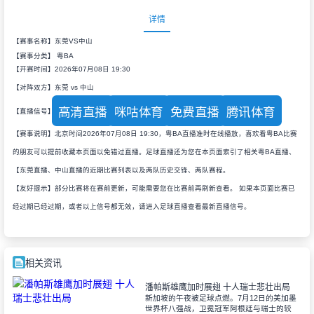
详情
【赛事名称】东莞VS中山
【赛事分类】
粤BA
【开赛时间】2026年07月08日 19:30
【对阵双方】东莞 vs 中山
高清直播
咪咕体育
免费直播
腾讯体育
【直播信号】
【赛事说明】北京时间2026年07月08日 19:30，粤BA直播准时在线播放，喜欢看粤BA比赛
的朋友可以提前收藏本页面以免错过直播。足球直播还为您在本页面索引了相关粤BA直播、
【东莞直播、中山直播的近期比赛列表以及两队历史交锋、两队赛程。
【友好提示】部分比赛将在赛前更新，可能需要您在比赛前再刷新查看。 如果本页面比赛已
经过期已经过期，或者以上信号都无效，请进入足球直播查看最新直播信号。
相关资讯
潘帕斯雄鹰加时展翅 十人瑞士悲壮出局
新加坡的午夜被足球点燃。7月12日的美加墨
世界杯八强战，卫冕冠军阿根廷与瑞士的较