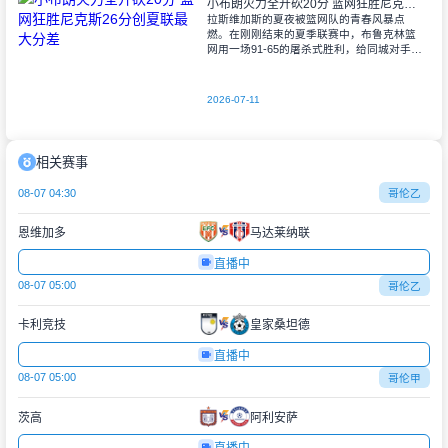
小布朗火力全开砍20分 篮网狂胜尼克斯26分创夏联最大分差
拉斯维加斯的夏夜被篮网队的青春风暴点
燃。在刚刚结束的夏季联赛中，布鲁克林篮
网用一场91-65的屠杀式胜利，给同城对手尼
克斯上了生动一课。6号秀小迈克尔-布朗仿
佛在向质疑者宣战，全场轰下20分3助攻
2026-07-11
相关赛事
08-07 04:30
哥伦乙
恩维加多
马达莱纳联
直播中
08-07 05:00
哥伦乙
卡利竞技
皇家桑坦德
直播中
08-07 05:00
哥伦甲
茨高
阿利安萨