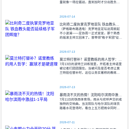
量就像一场拉锯战，直到加时才分出胜负。
当阿尔瓦雷斯那记弧线球挂入死角时，整个
球场都能听见蓝白军团球迷的呐喊——3比1
2026-07-14
比利奇二度执掌克罗地亚队 铁血教头能否延续格子军团辉煌？
（萨格勒布路透电）克罗地亚足坛这周掀起
不小波澜——足协周一正式官宣，那个熟悉
的摇滚主帅又回来了。曾带领"格子军团"征战
2008年欧洲杯的比利奇将重掌教鞭，接替功
勋教练达利奇留下的帅位。这位57岁的
2026-07-13
莫兰特打替补？诺里教练的用人哲学：赢球才是硬道理
7月13日的波特兰训练馆里，开拓者主帅诺里
被记者们团团围住。当被问及是否考虑让莫
兰特担任替补时，这位以务实著称的教练露
出了意味深长的笑容。 "这个问题
啊..."诺里摩挲着下巴，"球迷和媒
2026-07-13
暴雨浇不灭的热情！沈阳哈尔滨雨中激战1-1平局
7月11日的铁西体育场，雨水与欢呼声交织成
独特的交响曲。当沈阳队与哈尔滨队的球员
踏着水花登场时，看台上五万把雨伞同时收
起——这场雨，反倒让东北汉子的血性更加
沸腾。 开场第38分钟，马兴波
2026-07-11