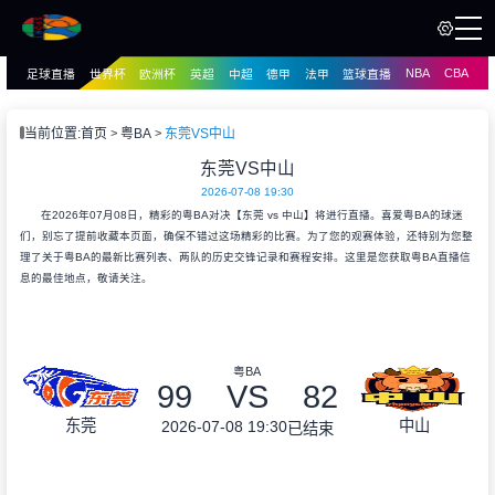
NBA
CBA
足球直播
世界杯
欧洲杯
英超
中超
德甲
法甲
篮球直播
页
直播
直播
当前位置:
首页
粤BA
东莞VS中山
资讯
东莞VS中山
资讯
2026-07-08 19:30
录像
录像
在2026年07月08日，精彩的粤BA对决【东莞 vs 中山】将进行直播。喜爱粤BA的球迷
们，别忘了提前收藏本页面，确保不错过这场精彩的比赛。为了您的观赛体验，还特别为您整
理了关于粤BA的最新比赛列表、两队的历史交锋记录和赛程安排。这里是您获取粤BA直播信
息的最佳地点，敬请关注。
粤BA
99
VS
82
东莞
中山
2026-07-08 19:30
已结束