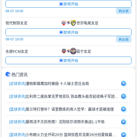
即将开始
08-07 18:00
韩女联
现代制铁女足
世宗龟尾女足
即将开始
08-07 18:00
韩女联
水原FCM女足
昌宁女足
即将开始
热门资讯
[足球资讯]
潘帕斯雄鹰加时展翅 十人瑞士悲壮出局
[足球资讯]
比利奇二度执掌克罗地亚队 铁血教头能否延续格子军团辉煌？
[篮球资讯]
莫兰特打替补？诺里教练的用人哲学：赢球才是硬道理
[足球资讯]
暴雨浇不灭的热情！沈阳哈尔滨雨中激战1-1平局
[篮球资讯]
小布朗火力全开砍20分 篮网狂胜尼克斯26分创夏联最大分差