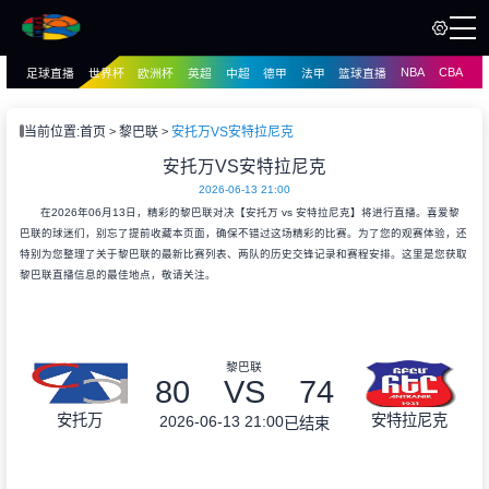
NBA
CBA
足球直播
世界杯
欧洲杯
英超
中超
德甲
法甲
篮球直播
页
直播
直播
当前位置:
首页
黎巴联
安托万VS安特拉尼克
资讯
安托万VS安特拉尼克
资讯
2026-06-13 21:00
录像
录像
在2026年06月13日，精彩的黎巴联对决【安托万 vs 安特拉尼克】将进行直播。喜爱黎
巴联的球迷们，别忘了提前收藏本页面，确保不错过这场精彩的比赛。为了您的观赛体验，还
特别为您整理了关于黎巴联的最新比赛列表、两队的历史交锋记录和赛程安排。这里是您获取
黎巴联直播信息的最佳地点，敬请关注。
黎巴联
80
VS
74
安托万
安特拉尼克
2026-06-13 21:00
已结束