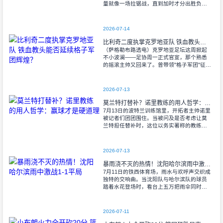
量就像一场拉锯战，直到加时才分出胜负。
当阿尔瓦雷斯那记弧线球挂入死角时，整个
球场都能听见蓝白军团球迷的呐喊——3比1
2026-07-14
比利奇二度执掌克罗地亚队 铁血教头能否延续格子军团辉煌？
（萨格勒布路透电）克罗地亚足坛这周掀起
不小波澜——足协周一正式官宣，那个熟悉
的摇滚主帅又回来了。曾带领"格子军团"征战
2008年欧洲杯的比利奇将重掌教鞭，接替功
勋教练达利奇留下的帅位。这位57岁的
2026-07-13
莫兰特打替补？诺里教练的用人哲学：赢球才是硬道理
7月13日的波特兰训练馆里，开拓者主帅诺里
被记者们团团围住。当被问及是否考虑让莫
兰特担任替补时，这位以务实著称的教练露
出了意味深长的笑容。 "这个问题
啊..."诺里摩挲着下巴，"球迷和媒
2026-07-13
暴雨浇不灭的热情！沈阳哈尔滨雨中激战1-1平局
7月11日的铁西体育场，雨水与欢呼声交织成
独特的交响曲。当沈阳队与哈尔滨队的球员
踏着水花登场时，看台上五万把雨伞同时收
起——这场雨，反倒让东北汉子的血性更加
沸腾。 开场第38分钟，马兴波
2026-07-11