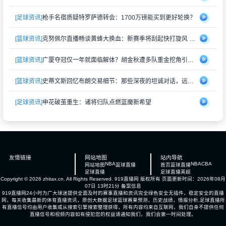
[足球资讯]
枪手名宿质疑特罗萨德转会：1700万镑能买到更好轮换？
[篮球资讯]
克努佩尔直播畅谈黄蜂大换血：新赛季将刮起快打旋风 射手群蓄势待发
[篮球资讯]
广厦夺冠仅一年就面临解体？胡金秋遭多队重金挖角引猜测
[篮球资讯]
史蒂文斯回忆布朗交易细节：那些深夜的坦诚对话，远比想象中复杂
[足球资讯]
申花破茧重生：诸将归队点燃蓝魔新希望
友情链接
网站地图
站内导航
NBA
NBA
CBA
网站地图
篮球直播
首页
篮球直播
足球直播
足球直播
英超
Copyright © 2026 zhitax.cn. All Rights Reserved.
919直播网
版权所有 页面更新时间：2026年08月
07日 13时21分
备案信息
919直播网24小时为广大球迷提供全面及时的赛事直播和资讯完全绿色安全无插件，稳定安全的直播
网，每天收集最新的体育直播资讯，原创大数据足球篮球赛果预测，历史战绩，情报分析,足球直播所
有直播信号均由用户收集或从搜索引擎搜索整理获得，所有内容均来自互联网，我们自身不提供任何
直播信号和视频内容如有侵犯您的权益请通知我们，我们会第一时间处理。