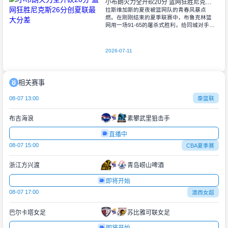
小布朗火力全开砍20分 篮网狂胜尼克斯26分创夏联最大分差
拉斯维加斯的夏夜被篮网队的青春风暴点
燃。在刚刚结束的夏季联赛中，布鲁克林篮
网用一场91-65的屠杀式胜利，给同城对手尼
克斯上了生动一课。6号秀小迈克尔-布朗仿
佛在向质疑者宣战，全场轰下20分3助攻
2026-07-11
相关赛事
08-07 13:00
泰篮联
布吉海浪
素攀武里狙击手
直播中
08-07 15:00
CBA夏季赛
浙江方兴渡
青岛崂山啤酒
即将开始
08-07 17:00
澳西女超
巴尔卡塔女足
苏比雅可联女足