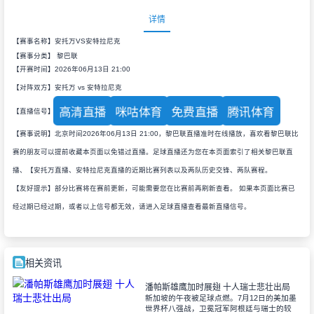
详情
【赛事名称】安托万VS安特拉尼克
【赛事分类】
黎巴联
【开赛时间】2026年06月13日 21:00
【对阵双方】安托万 vs 安特拉尼克
高清直播
咪咕体育
免费直播
腾讯体育
【直播信号】
【赛事说明】北京时间2026年06月13日 21:00，黎巴联直播准时在线播放，喜欢看黎巴联比
赛的朋友可以提前收藏本页面以免错过直播。足球直播还为您在本页面索引了相关黎巴联直
播、【安托万直播、安特拉尼克直播的近期比赛列表以及两队历史交锋、两队赛程。
【友好提示】部分比赛将在赛前更新，可能需要您在比赛前再刷新查看。 如果本页面比赛已
经过期已经过期，或者以上信号都无效，请进入足球直播查看最新直播信号。
相关资讯
潘帕斯雄鹰加时展翅 十人瑞士悲壮出局
新加坡的午夜被足球点燃。7月12日的美加墨
世界杯八强战，卫冕冠军阿根廷与瑞士的较