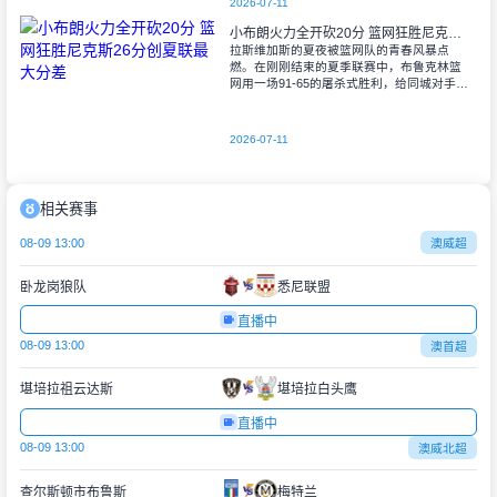
2026-07-11
小布朗火力全开砍20分 篮网狂胜尼克斯26分创夏联最大分差
拉斯维加斯的夏夜被篮网队的青春风暴点
燃。在刚刚结束的夏季联赛中，布鲁克林篮
网用一场91-65的屠杀式胜利，给同城对手尼
克斯上了生动一课。6号秀小迈克尔-布朗仿
佛在向质疑者宣战，全场轰下20分3助攻
2026-07-11
相关赛事
08-09 13:00
澳威超
卧龙岗狼队
悉尼联盟
直播中
08-09 13:00
澳首超
堪培拉祖云达斯
堪培拉白头鹰
直播中
08-09 13:00
澳威北超
查尔斯顿市布鲁斯
梅特兰