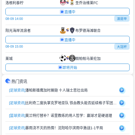
洛根利泰柠
圣乔治维莱FC
直播中
08-09 14:00
澳昆甲
阳光海岸流浪者
布罗德海滩联合
直播中
08-09 15:00
大冠杯
莱城
图帕帕马莱伦加
即将开始
热门资讯
[足球资讯]
潘帕斯雄鹰加时展翅 十人瑞士悲壮出局
[足球资讯]
比利奇二度执掌克罗地亚队 铁血教头能否延续格子军团辉煌？
[篮球资讯]
莫兰特打替补？诺里教练的用人哲学：赢球才是硬道理
[足球资讯]
暴雨浇不灭的热情！沈阳哈尔滨雨中激战1-1平局