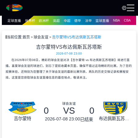
NBA
CBA
足球直播
世界杯
欧洲杯
英超
中超
德甲
法甲
篮球直播
页
直播
直播
当前位置:
首页
球会友谊
吉尔蒙特VS布达佩斯瓦苏塔斯
资讯
吉尔蒙特VS布达佩斯瓦苏塔斯
资讯
2026-07-08 23:00
录像
录像
在2026年07月08日，精彩的球会友谊对决【吉尔蒙特 vs 布达佩斯瓦苏塔斯】将进行直
播。喜爱球会友谊的球迷们，别忘了提前收藏本页面，确保不错过这场精彩的比赛。为了您的
观赛体验，还特别为您整理了关于球会友谊的最新比赛列表、两队的历史交锋记录和赛程安
排。这里是您获取球会友谊直播信息的最佳地点，敬请关注。
球会友谊
0
VS
0
吉尔蒙特
布达佩斯瓦苏塔斯
2026-07-08 23:00
已结束