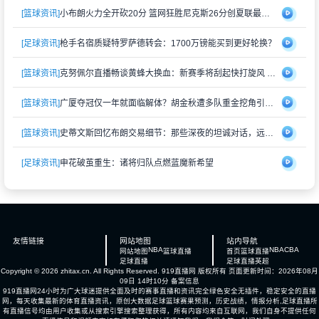
[篮球资讯]
小布朗火力全开砍20分 篮网狂胜尼克斯26分创夏联最大分差
[足球资讯]
枪手名宿质疑特罗萨德转会：1700万镑能买到更好轮换？
[篮球资讯]
克努佩尔直播畅谈黄蜂大换血：新赛季将刮起快打旋风 射手群蓄势待发
[篮球资讯]
广厦夺冠仅一年就面临解体？胡金秋遭多队重金挖角引猜测
[篮球资讯]
史蒂文斯回忆布朗交易细节：那些深夜的坦诚对话，远比想象中复杂
[足球资讯]
申花破茧重生：诸将归队点燃蓝魔新希望
友情链接
网站地图
站内导航
NBA
NBA
CBA
网站地图
篮球直播
首页
篮球直播
足球直播
足球直播
英超
Copyright © 2026 zhitax.cn. All Rights Reserved.
919直播网
版权所有 页面更新时间：2026年08月
09日 14时10分
备案信息
919直播网24小时为广大球迷提供全面及时的赛事直播和资讯完全绿色安全无插件，稳定安全的直播
网，每天收集最新的体育直播资讯，原创大数据足球篮球赛果预测，历史战绩，情报分析,足球直播所
有直播信号均由用户收集或从搜索引擎搜索整理获得，所有内容均来自互联网，我们自身不提供任何