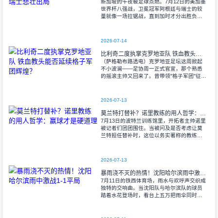
新加坡的午夜被足球点燃。7月12日的美加墨
世界杯八强战，卫冕冠军阿根廷与瑞士的较
量就像一场拉锯战，直到加时才分出胜负。
当阿尔瓦雷斯那记弧线球挂入死角时，整个
球场都能听见蓝白军团球迷的呐喊——3比1
2026-07-14
比利奇二度执掌克罗地亚队 铁血教头能否延续格子军团辉煌？
（萨格勒布路透电）克罗地亚足坛这周掀起
不小波澜——足协周一正式官宣，那个熟悉
的摇滚主帅又回来了。曾带领"格子军团"征战
2008年欧洲杯的比利奇将重掌教鞭，接替功
勋教练达利奇留下的帅位。这位57岁的
2026-07-13
莫兰特打替补？诺里教练的用人哲学：赢球才是硬道理
7月13日的波特兰训练馆里，开拓者主帅诺里
被记者们团团围住。当被问及是否考虑让莫
兰特担任替补时，这位以务实著称的教练露
出了意味深长的笑容。 "这个问题
啊..."诺里摩挲着下巴，"球迷和媒
2026-07-13
暴雨浇不灭的热情！沈阳哈尔滨雨中激战1-1平局
7月11日的铁西体育场，雨水与欢呼声交织成
独特的交响曲。当沈阳队与哈尔滨队的球员
踏着水花登场时，看台上五万把雨伞同时收
起——这场雨，反倒让东北汉子的血性更加
沸腾。 开场第38分钟，马兴波