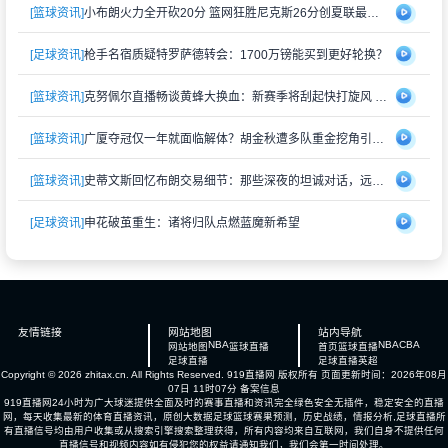
[篮球资讯]
小布朗火力全开砍20分 篮网狂胜尼克斯26分创夏联最大分差
[足球资讯]
枪手名宿质疑特罗萨德转会：1700万镑能买到更好轮换？
[篮球资讯]
克努佩尔直播畅谈黄蜂大换血：新赛季将刮起快打旋风 射手群蓄势待发
[篮球资讯]
广厦夺冠仅一年就面临解体？胡金秋遭多队重金挖角引猜测
[篮球资讯]
史蒂文斯回忆布朗交易细节：那些深夜的坦诚对话，远比想象中复杂
[足球资讯]
申花破茧重生：诸将归队点燃蓝魔新希望
友情链接
网站地图
站内导航
NBA
NBA
CBA
网站地图
篮球直播
首页
篮球直播
足球直播
足球直播
英超
Copyright © 2026 zhitax.cn. All Rights Reserved.
919直播网
版权所有 页面更新时间：2026年08月
07日 11时07分
备案信息
919直播网24小时为广大球迷提供全面及时的赛事直播和资讯完全绿色安全无插件，稳定安全的直播
网，每天收集最新的体育直播资讯，原创大数据足球篮球赛果预测，历史战绩，情报分析,足球直播所
有直播信号均由用户收集或从搜索引擎搜索整理获得，所有内容均来自互联网，我们自身不提供任何
直播信号和视频内容如有侵犯您的权益请通知我们，我们会第一时间处理。