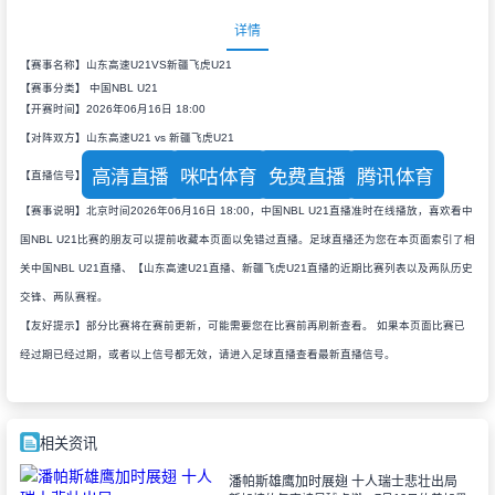
详情
【赛事名称】山东高速U21VS新疆飞虎U21
【赛事分类】
中国NBL U21
【开赛时间】2026年06月16日 18:00
【对阵双方】山东高速U21 vs 新疆飞虎U21
高清直播
咪咕体育
免费直播
腾讯体育
【直播信号】
【赛事说明】北京时间2026年06月16日 18:00，中国NBL U21直播准时在线播放，喜欢看中
国NBL U21比赛的朋友可以提前收藏本页面以免错过直播。足球直播还为您在本页面索引了相
关中国NBL U21直播、【山东高速U21直播、新疆飞虎U21直播的近期比赛列表以及两队历史
交锋、两队赛程。
【友好提示】部分比赛将在赛前更新，可能需要您在比赛前再刷新查看。 如果本页面比赛已
经过期已经过期，或者以上信号都无效，请进入足球直播查看最新直播信号。
相关资讯
潘帕斯雄鹰加时展翅 十人瑞士悲壮出局