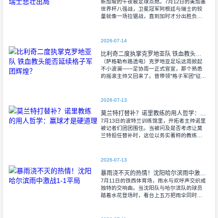
新加坡的午夜被足球点燃。7月12日的美加墨
世界杯八强战，卫冕冠军阿根廷与瑞士的较
量就像一场拉锯战，直到加时才分出胜负。
当阿尔瓦雷斯那记弧线球挂入死角时，整个
球场都能听见蓝白军团球迷的呐喊——3比1
2026-07-14
比利奇二度执掌克罗地亚队 铁血教头能否延续格子军团辉煌？
（萨格勒布路透电）克罗地亚足坛这周掀起
不小波澜——足协周一正式官宣，那个熟悉
的摇滚主帅又回来了。曾带领"格子军团"征战
2008年欧洲杯的比利奇将重掌教鞭，接替功
勋教练达利奇留下的帅位。这位57岁的
2026-07-13
莫兰特打替补？诺里教练的用人哲学：赢球才是硬道理
7月13日的波特兰训练馆里，开拓者主帅诺里
被记者们团团围住。当被问及是否考虑让莫
兰特担任替补时，这位以务实著称的教练露
出了意味深长的笑容。 "这个问题
啊..."诺里摩挲着下巴，"球迷和媒
2026-07-13
暴雨浇不灭的热情！沈阳哈尔滨雨中激战1-1平局
7月11日的铁西体育场，雨水与欢呼声交织成
独特的交响曲。当沈阳队与哈尔滨队的球员
踏着水花登场时，看台上五万把雨伞同时收
起——这场雨，反倒让东北汉子的血性更加
沸腾。 开场第38分钟，马兴波