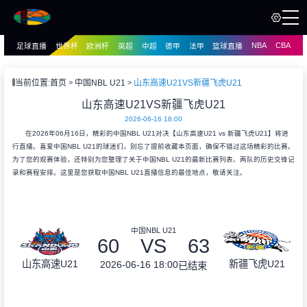
NBA
CBA
足球直播
世界杯
欧洲杯
英超
中超
德甲
法甲
篮球直播
页
直播
直播
当前位置:
首页
中国NBL U21
山东高速U21VS新疆飞虎U21
资讯
山东高速U21VS新疆飞虎U21
资讯
2026-06-16 18:00
录像
录像
在2026年06月16日，精彩的中国NBL U21对决【山东高速U21 vs 新疆飞虎U21】将进
行直播。喜爱中国NBL U21的球迷们，别忘了提前收藏本页面，确保不错过这场精彩的比赛。
为了您的观赛体验，还特别为您整理了关于中国NBL U21的最新比赛列表、两队的历史交锋记
录和赛程安排。这里是您获取中国NBL U21直播信息的最佳地点，敬请关注。
中国NBL U21
60
VS
63
山东高速U21
新疆飞虎U21
2026-06-16 18:00
已结束