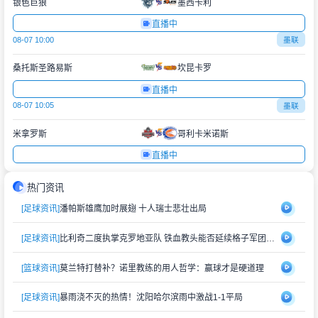
银色巨狼
墨西卡利
直播中
08-07 10:00
墨联
桑托斯圣路易斯
坎昆卡罗
直播中
08-07 10:05
墨联
米拿罗斯
哥利卡米诺斯
直播中
热门资讯
[足球资讯]
潘帕斯雄鹰加时展翅 十人瑞士悲壮出局
[足球资讯]
比利奇二度执掌克罗地亚队 铁血教头能否延续格子军团辉煌？
[篮球资讯]
莫兰特打替补？诺里教练的用人哲学：赢球才是硬道理
[足球资讯]
暴雨浇不灭的热情！沈阳哈尔滨雨中激战1-1平局