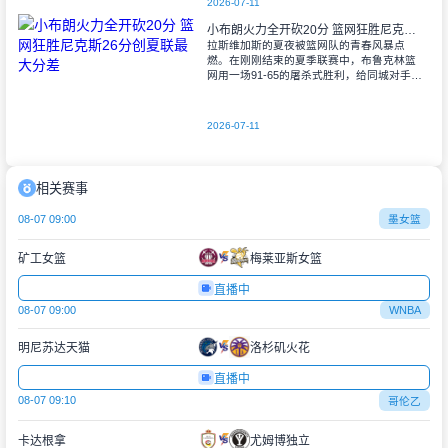
2026-07-11
小布朗火力全开砍20分 篮网狂胜尼克斯26分创夏联最大分差
拉斯维加斯的夏夜被篮网队的青春风暴点
燃。在刚刚结束的夏季联赛中，布鲁克林篮
网用一场91-65的屠杀式胜利，给同城对手尼
克斯上了生动一课。6号秀小迈克尔-布朗仿
佛在向质疑者宣战，全场轰下20分3助攻
2026-07-11
相关赛事
08-07 09:00
墨女篮
矿工女篮
梅莱亚斯女篮
直播中
08-07 09:00
WNBA
明尼苏达天猫
洛杉矶火花
直播中
08-07 09:10
哥伦乙
卡达根拿
尤姆博独立